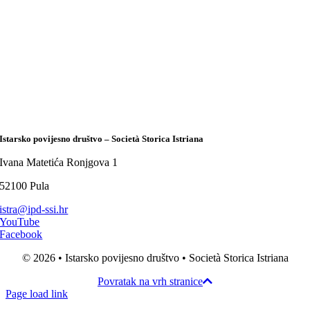
Istarsko povijesno društvo – Società Storica Istriana
Ivana Matetića Ronjgova 1
52100 Pula
istra@ipd-ssi.hr
YouTube
Facebook
© 2026 • Istarsko povijesno društvo • Società Storica Istriana
Povratak na vrh stranice
Page load link