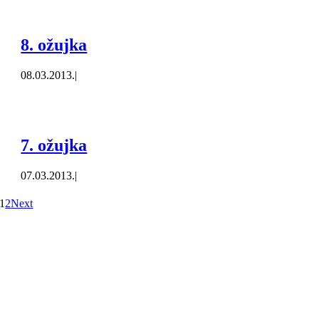
8. ožujka
08.03.2013.
|
7. ožujka
07.03.2013.
|
1
2
Next