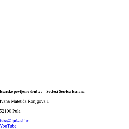
Istarsko povijesno društvo – Società Storica Istriana
Ivana Matetića Ronjgova 1
52100 Pula
istra@ipd-ssi.hr
YouTube