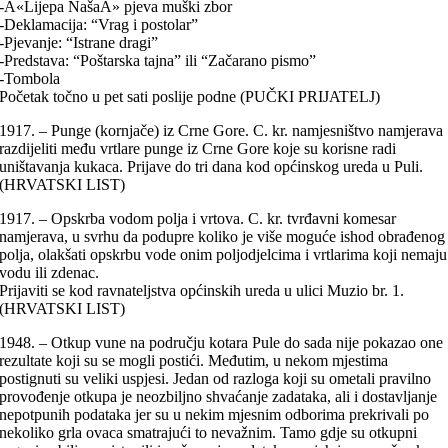
-Â«Lijepa NašaÂ» pjeva muški zbor
-Deklamacija: “Vrag i postolar”
-Pjevanje: “Istrane dragi”
-Predstava: “Poštarska tajna” ili “Začarano pismo”
-Tombola
Početak točno u pet sati poslije podne (PUČKI PRIJATELJ)
1917. – Punge (kornjače) iz Crne Gore. C. kr. namjesništvo namjerava
razdijeliti među vrtlare punge iz Crne Gore koje su korisne radi
uništavanja kukaca. Prijave do tri dana kod općinskog ureda u Puli.
(HRVATSKI LIST)
1917. – Opskrba vodom polja i vrtova. C. kr. tvrđavni komesar
namjerava, u svrhu da podupre koliko je više moguće ishod obrađenog
polja, olakšati opskrbu vode onim poljodjelcima i vrtlarima koji nemaju
vodu ili zdenac.
Prijaviti se kod ravnateljstva općinskih ureda u ulici Muzio br. 1.
(HRVATSKI LIST)
1948. – Otkup vune na području kotara Pule do sada nije pokazao one
rezultate koji su se mogli postići. Međutim, u nekom mjestima
postignuti su veliki uspjesi. Jedan od razloga koji su ometali pravilno
provođenje otkupa je neozbiljno shvaćanje zadataka, ali i dostavljanje
nepotpunih podataka jer su u nekim mjesnim odborima prekrivali po
nekoliko grla ovaca smatrajući to nevažnim. Tamo gdje su otkupni