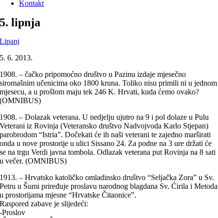
Kontakt
5. lipnja
Lipanj
5. 6. 2013.
1908. – čačko pripomoćno društvo u Pazinu izdaje mjesečno
siromašnim učenicima oko 1800 kruna. Toliko nisu primili ni u jednom
mjesecu, a u prošlom maju tek 246 K. Hrvati, kuda ćemo ovako?
(OMNIBUS)
1908. – Dolazak veterana. U nedjelju ujutro na 9 i pol dolaze u Pulu
Veterani iz Rovinja (Veteransko društvo Nadvojvoda Karlo Stjepan)
parobrodom “Istria”. Dočekati će ih naši veterani te zajedno marširati
onda u nove prostorije u ulici Sissano 24. Za podne na 3 ure držati će
se na trgu Verdi javna tombola. Odlazak veterana put Rovinja na 8 sati
u večer. (OMNIBUS)
1913. – Hrvatsko katoličko omladinsko društvo “Seljačka Zora” u Sv.
Petru u Šumi priređuje proslavu narodnog blagdana Sv. Ćirila i Metoda
u prostorijama mjesne “Hrvatske Čitaonice”.
Raspored zabave je slijedeći:
-Proslov