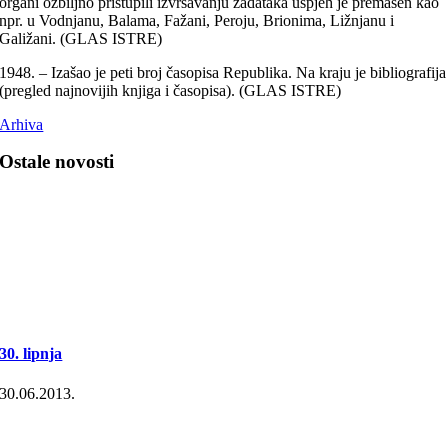
organi ozbiljno pristupili izvršavanju zadataka uspjeh je premašen kao
npr. u Vodnjanu, Balama, Fažani, Peroju, Brionima, Ližnjanu i
Galižani. (GLAS ISTRE)
1948. – Izašao je peti broj časopisa Republika. Na kraju je bibliografija
(pregled najnovijih knjiga i časopisa). (GLAS ISTRE)
Arhiva
Ostale novosti
30. lipnja
30.06.2013.