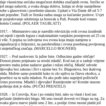
daje vlasnicima srećaka mogućnost dobitka značajnih svota. Srećke se
još mogu nabaviti, a svaka druga dobiva. Izdaju se dvije namještene
sobe s glasovirom i posebnim ulazom. Upitati u Via Dante 48 od 5-7
sati popodne. Traži se ženska radna snaga za kućanske poslove. Uvjet
je posjedovanje odobrenja za boravak u Puli. Ponude kod vratara
hotela Central. (POLAER TAGBLATT)
1917. – Ministarstvo rata je naredilo rekviziciju svih zvona izrađenih
od mjedi i njenih legura s maksimalnim vanjskim promjerom od 25 cm
i više. S popisa su izdvojena sva zvona koja imaju namjenu u
signalizaciji u željeznici, na parobrodima i zvona posebnog povijesnog
i umjetničkog značaja. (MARCELLO BOGNERI)
1927. – Pod naslovom: Iz južne Istre. Odbacimo gadne običaje!
Donosi pismo potpisano sa seoski mladić. Kod nas je u zadnje vrijeme
preoteo maha jedan nadasve gadan i ružan običaj. Mladić odvede
djevojku bez zakona i živi s njome bez Sv. Blagoslova, bez ikakvog
stida. Možete samo pomisliti kako to zlo upliva na čitavu okolicu, a
posebice na tu našu mladost. Pa ako pođe tako naprijed poživinčit
ćemo posvema. Mladići i djevojke! Rastrijeznite se! Krenite stazom
poštenja dok je doba. (PUČKI PRIJATELJ)
1928. – Iz Cerovlja. Kao i po ostaloj Istri, tako su vlasti i kod nas
pečatale (timbrivale) blago. Mi smo morali dovesti svi blago na trg. Za
svaku glavu marve platili smo 2 lire, a poslije ćemo morati platiti još