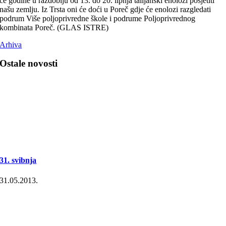
će godine u razdoblju od 13. do 20. lipnja talijanski enolozi posjetiti
našu zemlju. Iz Trsta oni će doći u Poreč gdje će enolozi razgledati
podrum Više poljoprivredne škole i podrume Poljoprivrednog
kombinata Poreč. (GLAS ISTRE)
Arhiva
Ostale novosti
31. svibnja
31.05.2013.