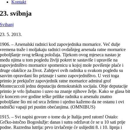
Kontakt
23. svibnja
Svibanj
23. 5. 2013.
1906. – Arsenalski radnici kod zapovjednika mornarice. Već dulje
vremena traže i moljakaju radnici ovdašnjeg arsenala ratne mornarice
poboljšanje svog teškog položaja. Tijekom ovog mjeseca nastao je
među njima u tom pogledu življi pokret te sastaviše i upraviše na
zapovjedništvo mornarice spomenicu u kojoj mole povišenje plaće i
druge olakšice za život. Zahtjevi ovih radnika u svakom pogledu su
sasvim opravdani što priznaje i samo zapovjedništvo. U vezi toga
primio je prekjučer zapovjednik ratne mornarice admiral grof
Montecuccoli jednu deputaciju demokratskih socijala. Obje deputacije
primio je vrlo ljubazno i uzeo na znanje njihove želje. Kako se glasa bi
će koncem ove godine teške prilike radnika u arsenalu znatno
poboljšane što mi od srca želimo i ujedno kažemo da ne ostanu i ovi
radnički vapaji pri pustim obećanjima. (OMNIBUS)
1915. – Svi napisi govore o tome da je Italija pred ratom! Ostalo:
Grčko-istočno Bogoslužje: danas i sutra održavat će se u 10 sati prije
podne. Razredna lutrija: prvo izvlačenje će uslijediti 8. i 10. lipnja i