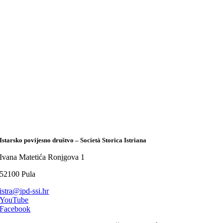
Istarsko povijesno društvo – Società Storica Istriana
Ivana Matetića Ronjgova 1
52100 Pula
istra@ipd-ssi.hr
YouTube
Facebook