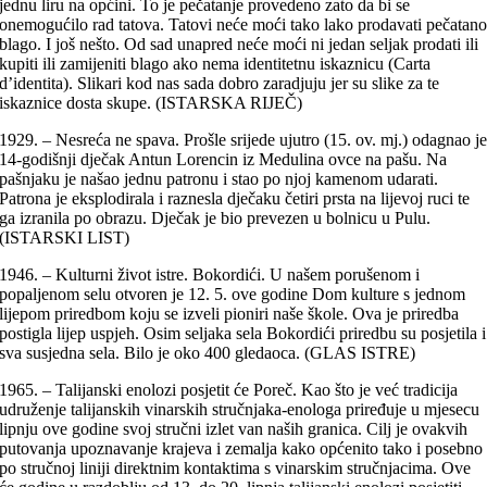
jednu liru na općini. To je pečatanje provedeno zato da bi se
onemogućilo rad tatova. Tatovi neće moći tako lako prodavati pečatan
blago. I još nešto. Od sad unapred neće moći ni jedan seljak prodati ili
kupiti ili zamijeniti blago ako nema identitetnu iskaznicu (Carta
d’identita). Slikari kod nas sada dobro zaradjuju jer su slike za te
iskaznice dosta skupe. (ISTARSKA RIJEČ)
1929. – Nesreća ne spava. Prošle srijede ujutro (15. ov. mj.) odagnao j
14-godišnji dječak Antun Lorencin iz Medulina ovce na pašu. Na
pašnjaku je našao jednu patronu i stao po njoj kamenom udarati.
Patrona je eksplodirala i raznesla dječaku četiri prsta na lijevoj ruci te
ga izranila po obrazu. Dječak je bio prevezen u bolnicu u Pulu.
(ISTARSKI LIST)
1946. – Kulturni život istre. Bokordići. U našem porušenom i
popaljenom selu otvoren je 12. 5. ove godine Dom kulture s jednom
lijepom priredbom koju se izveli pioniri naše škole. Ova je priredba
postigla lijep uspjeh. Osim seljaka sela Bokordići priredbu su posjetila i
sva susjedna sela. Bilo je oko 400 gledaoca. (GLAS ISTRE)
1965. – Talijanski enolozi posjetit će Poreč. Kao što je već tradicija
udruženje talijanskih vinarskih stručnjaka-enologa priređuje u mjesecu
lipnju ove godine svoj stručni izlet van naših granica. Cilj je ovakvih
putovanja upoznavanje krajeva i zemalja kako općenito tako i posebno
po stručnoj liniji direktnim kontaktima s vinarskim stručnjacima. Ove