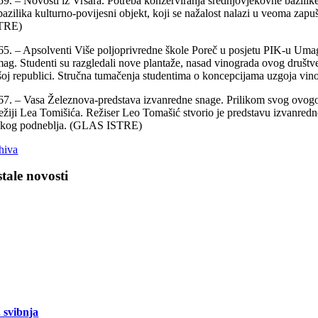
59. – Novosti iz Vrsara. Potreba konzerviranja srednjovjekovne bazili
 bazilika kulturno-povijesni objekt, koji se nažalost nalazi u veoma zapu
TRE)
65. – Apsolventi Više poljoprivredne škole Poreč u posjetu PIK-u Umag. 
ag. Studenti su razgledali nove plantaže, nasad vinograda ovog društve
šoj republici. Stručna tumačenja studentima o koncepcijama uzgoja vin
67. – Vasa Železnova-predstava izvanredne snage. Prilikom svog ovogo
režiji Lea Tomišića. Režiser Leo Tomašić stvorio je predstavu izvanre
skog podneblja. (GLAS ISTRE)
hiva
tale novosti
. svibnja