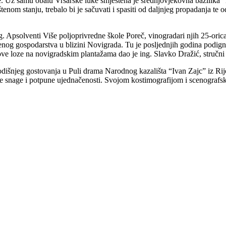
ke. Uz samu obalu Vrsarske luke smještena je srednjovjekovna bazilika
štenom stanju, trebalo bi je sačuvati i spasiti od daljnjeg propadanja t
Apsolventi Više poljoprivredne škole Poreč, vinogradari njih 25-orica,
nog gospodarstva u blizini Novigrada. Tu je posljednjih godina podignu
ove loze na novigradskim plantažama dao je ing. Slavko Dražić, stručn
dišnjeg gostovanja u Puli drama Narodnog kazališta “Ivan Zajc” iz R
dne snage i potpune ujednačenosti. Svojom kostimografijom i scenograf