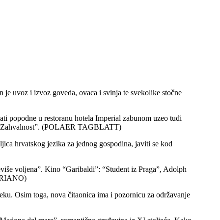
 je uvoz i izvoz goveda, ovaca i svinja te svekolike stočne
 sati popodne u restoranu hotela Imperial zabunom uzeo tuđi
ifrom “Zahvalnost”. (POLAER TAGBLATT)
eljica hrvatskog jezika za jednog gospodina, javiti se kod
iše voljena”. Kino “Garibaldi”: “Student iz Praga”, Adolph
STRIANO)
oteku. Osim toga, nova čitaonica ima i pozornicu za održavanje