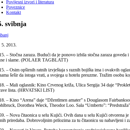
Povijesni izvori i literatura
Poveznice
Kontakt
5. svibnja
ibanj
. 5. 2013.
15. – Stočna zaraza. Budući da je ponovo izbila stočna zaraza goveda i 
ane i slame. (POLAER TAGBLATT)
15. – Osim opširnih ratnih izvještaja s raznih bojišta ima i ovakvih ogl
nama šešir da istoga vrati, a svojega u hotelu preuzme. Tražim osob
8. – Mali oglasnik: Kino Crvenog križa, Ulica Sergija 34 daje “Prokletstv
rave lista. (HRVATSKI LIST)
18. – Kino “Arena” daje “Džentlmen amater” s Douglasom Fairbanksom i
hlbruck, Dorothea Wieck, Theodor Loo. Sala “Umberto”: “Predstra
59. – Nova čitaonica u selu Kujići. Ovih dana u selu Kujići otvorena je
znih priredaba. Dobrovoljnim prilozima za tu čitaonicu su nabavljeni i