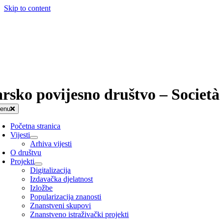
Skip to content
arsko povijesno društvo – Società
enu
Početna stranica
Vijesti
Arhiva vijesti
O društvu
Projekti
Digitalizacija
Izdavačka djelatnost
Izložbe
Popularizacija znanosti
Znanstveni skupovi
Znanstveno istraživački projekti