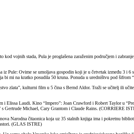
to kod vojnih stada, Pula je proglašena zaraženim područjem i zabranjen
asa iz Pule: Ovime se umoljava gospodin koji je u četvrtak između 3 i 6
u koja bi mi na kratko posudila 50 kruna. Ponuda u uredništvu pod š
o zlata”, kulturni film u 5 čina s Bernd Aldor. Traži se učitelj ili učit
 Elissa Laudi. Kino “Impero”: Joan Crawford i Robert Taylor u “Prev
ža” s Gertrude Michael, Cary Grantom i Claude Rains. (CORRIERE I
 nova Narodna čitaonica koja uz 35 stalnih knjiga ima i pokretnu bibli
 zastori. (GLAS ISTRE)