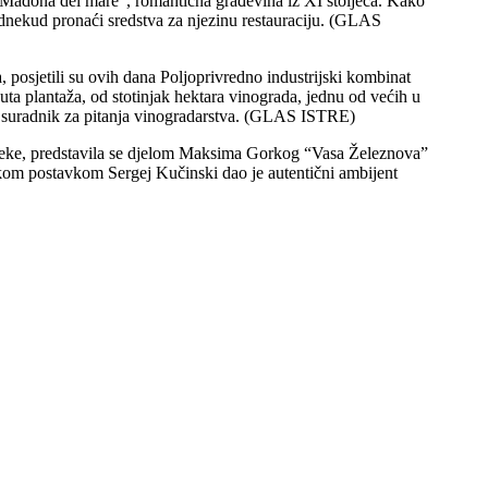
 “Madona del mare”, romantična građevina iz XI stoljeća. Kako
e odnekud pronaći sredstva za njezinu restauraciju. (GLAS
 posjetili su ovih dana Poljoprivredno industrijski kombinat
ta plantaža, od stotinjak hektara vinograda, jednu od većih u
i suradnik za pitanja vinogradarstva. (GLAS ISTRE)
ijeke, predstavila se djelom Maksima Gorkog “Vasa Železnova”
skom postavkom Sergej Kučinski dao je autentični ambijent