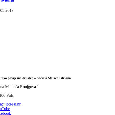
. svibnja
.05.2013.
arsko povijesno društvo – Società Storica Istriana
ana Matetića Ronjgova 1
100 Pula
tra@ipd-ssi.hr
uTube
cebook