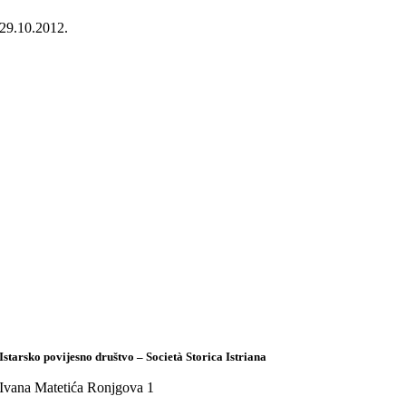
29.10.2012.
Istarsko povijesno društvo – Società Storica Istriana
Ivana Matetića Ronjgova 1