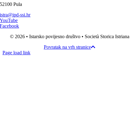
52100 Pula
istra@ipd-ssi.hr
YouTube
Facebook
© 2026 • Istarsko povijesno društvo • Società Storica Istriana
Povratak na vrh stranice
Page load link