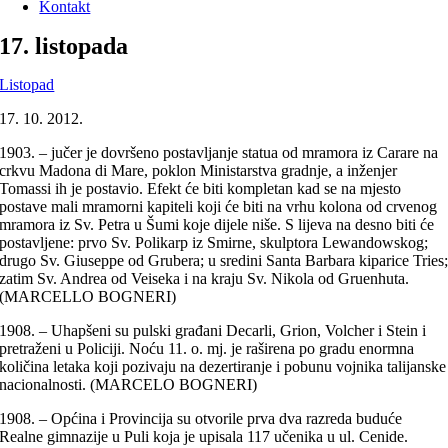
Kontakt
17. listopada
Listopad
17. 10. 2012.
1903. – jučer je dovršeno postavljanje statua od mramora iz Carare na
crkvu Madona di Mare, poklon Ministarstva gradnje, a inženjer
Tomassi ih je postavio. Efekt će biti kompletan kad se na mjesto
postave mali mramorni kapiteli koji će biti na vrhu kolona od crvenog
mramora iz Sv. Petra u Šumi koje dijele niše. S lijeva na desno biti će
postavljene: prvo Sv. Polikarp iz Smirne, skulptora Lewandowskog;
drugo Sv. Giuseppe od Grubera; u sredini Santa Barbara kiparice Tries
zatim Sv. Andrea od Veiseka i na kraju Sv. Nikola od Gruenhuta.
(MARCELLO BOGNERI)
1908. – Uhapšeni su pulski građani Decarli, Grion, Volcher i Stein i
pretraženi u Policiji. Noću 11. o. mj. je raširena po gradu enormna
količina letaka koji pozivaju na dezertiranje i pobunu vojnika talijanske
nacionalnosti. (MARCELO BOGNERI)
1908. – Općina i Provincija su otvorile prva dva razreda buduće
Realne gimnazije u Puli koja je upisala 117 učenika u ul. Cenide.