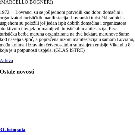
(MARCELLO BOGNERI)
1972. – Lovranci su se još jednom potvrdili kao dobri domaćini i
organizatori turističkih manifestacija. Lovranski turistički radnici s
uspjehom su položili još jedan ispit dobrih domaćina i organizatora
atraktivnih i uvijek primamljivih turističkih manifestacija. Prva
turistička berba maruna organizirana na dva hektara marunove šume
kod naselja Oprić, a popraćena nizom manifestacija u samom Lovranu,
među kojima i izravnim četverosatnim snimanjem emisije Vikend u 8
koja je u potpunosti uspjela. (GLAS ISTRE)
Arhiva
Ostale novosti
31. listopada