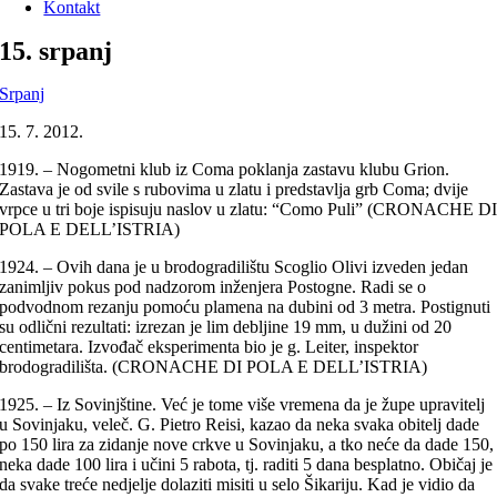
Kontakt
15. srpanj
Srpanj
15. 7. 2012.
1919. – Nogometni klub iz Coma poklanja zastavu klubu Grion.
Zastava je od svile s rubovima u zlatu i predstavlja grb Coma; dvije
vrpce u tri boje ispisuju naslov u zlatu: “Como Puli” (CRONACHE D
POLA E DELL’ISTRIA)
1924. – Ovih dana je u brodogradilištu Scoglio Olivi izveden jedan
zanimljiv pokus pod nadzorom inženjera Postogne. Radi se o
podvodnom rezanju pomoću plamena na dubini od 3 metra. Postignuti
su odlični rezultati: izrezan je lim debljine 19 mm, u dužini od 20
centimetara. Izvođač eksperimenta bio je g. Leiter, inspektor
brodogradilišta. (CRONACHE DI POLA E DELL’ISTRIA)
1925. – Iz Sovinjštine. Već je tome više vremena da je župe upravitelj
u Sovinjaku, veleč. G. Pietro Reisi, kazao da neka svaka obitelj dade
po 150 lira za zidanje nove crkve u Sovinjaku, a tko neće da dade 150,
neka dade 100 lira i učini 5 rabota, tj. raditi 5 dana besplatno. Običaj je
da svake treće nedjelje dolaziti misiti u selo Šikariju. Kad je vidio da