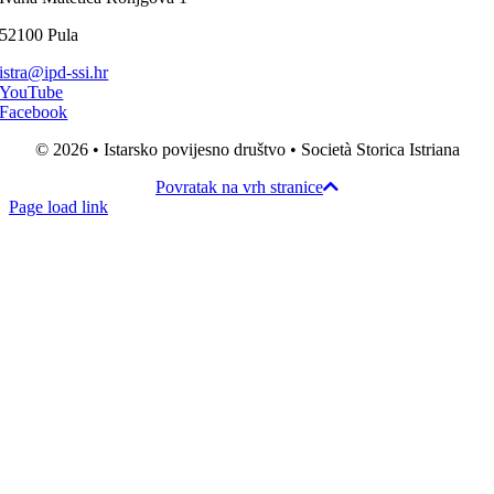
52100 Pula
istra@ipd-ssi.hr
YouTube
Facebook
© 2026 • Istarsko povijesno društvo • Società Storica Istriana
Povratak na vrh stranice
Page load link