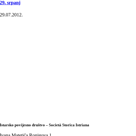
29. srpanj
29.07.2012.
Istarsko povijesno društvo – Società Storica Istriana
Ivana Matetića Ronjgova 1