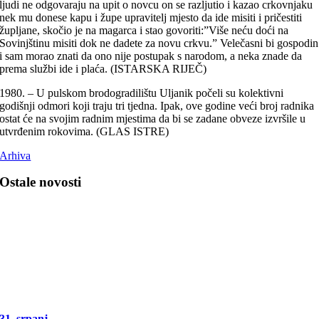
ljudi ne odgovaraju na upit o novcu on se razljutio i kazao crkovnjaku
nek mu donese kapu i župe upravitelj mjesto da ide misiti i pričestiti
župljane, skočio je na magarca i stao govoriti:”Više neću doći na
Sovinjštinu misiti dok ne dadete za novu crkvu.” Velečasni bi gospodin
i sam morao znati da ono nije postupak s narodom, a neka znade da
prema službi ide i plaća. (ISTARSKA RIJEČ)
1980. – U pulskom brodogradilištu Uljanik počeli su kolektivni
godišnji odmori koji traju tri tjedna. Ipak, ove godine veći broj radnika
ostat će na svojim radnim mjestima da bi se zadane obveze izvršile u
utvrđenim rokovima. (GLAS ISTRE)
Arhiva
Ostale novosti
31. srpanj