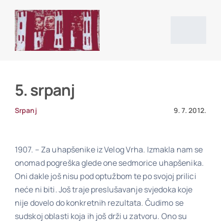
Skip
to
content
Togg
Navig
Početna stranica
5. srpanj
Vijesti
Srpanj
9. 7. 2012.
O društvu
1907. – Za uhapšenike iz Velog Vrha. Izmakla nam se
onomad pogreška glede one sedmorice uhapšenika.
Oni dakle još nisu pod optužbom te po svojoj prilici
Projekti
neće ni biti. Još traje preslušavanje svjedoka koje
nije dovelo do konkretnih rezultata. Čudimo se
sudskoj oblasti koja ih još drži u zatvoru. Ono su
Povijesni izvori i literatura