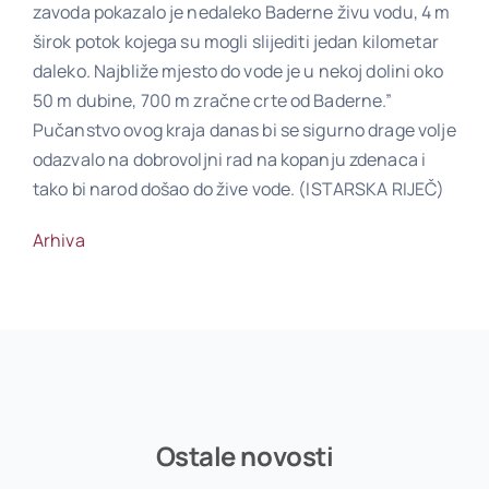
zavoda pokazalo je nedaleko Baderne živu vodu, 4 m
širok potok kojega su mogli slijediti jedan kilometar
daleko. Najbliže mjesto do vode je u nekoj dolini oko
50 m dubine, 700 m zračne crte od Baderne.”
Pučanstvo ovog kraja danas bi se sigurno drage volje
odazvalo na dobrovoljni rad na kopanju zdenaca i
tako bi narod došao do žive vode. (ISTARSKA RIJEČ)
Arhiva
Ostale novosti