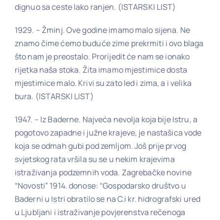
dignuo sa ceste lako ranjen. (ISTARSKI LIST)
1929. – Žminj. Ove godine imamo malo sijena. Ne
znamo čime ćemo buduće zime prekrmiti i ovo blaga
što nam je preostalo. Prorijedit će nam se ionako
rijetka naša stoka. Žita imamo mjestimice dosta
mjestimice malo. Krivi su zato led i zima, a i velika
bura. (ISTARSKI LIST)
1947. – Iz Baderne. Najveća nevolja koja bije Istru, a
pogotovo zapadne i južne krajeve, je nastašica vode
koja se odmah gubi pod zemljom. Još prije prvog
svjetskog rata vršila su se u nekim krajevima
istraživanja podzemnih voda. Zagrebačke novine
“Novosti” 1914. donose: “Gospodarsko društvo u
Baderni u Istri obratilo se na C.i kr. hidrografski ured
u Ljubljani i istraživanje povjerenstva rečenoga