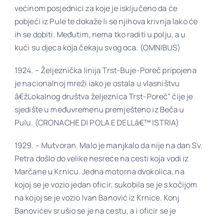
većinom posjednici za koje je isključeno da će
pobjeći iz Pule te dokaže li se njihova krivnja lako će
Poveznice
ih se dobiti. Međutim, nema tko raditi u polju, a u
kući su djeca koja čekaju svog oca. (OMNIBUS)
Kontakt
1924. – Željeznička linija Trst-Buje-Poreč pripojena
je nacionalnoj mreži iako je ostala u vlasništvu
â€žLokalnog društva željeznica Trst-Poreč” čije je
sjedište u međuvremenu premješteno iz Beča u
Pulu. (CRONACHE DI POLA E DELLâ€™ ISTRIA)
1929. – Mutvoran. Malo je manjkalo da nije na dan Sv.
Petra došlo do velike nesreće na cesti koja vodi iz
Marčane u Krnicu. Jedna motorna dvokolica, na
kojoj se je vozio jedan oficir, sukobila se je s kočijom
na kojoj se je vozio Ivan Banović iz Krnice. Konj
Banovićev srušio se je na cestu, a i oficir se je