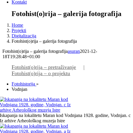
Kontakt
Fotohist(o)rija – galerija fotografija
Home
Projekti
Digitalizacija
Fotohist(o)rija – galerija fotografija
Fotohist(o)rija – galerija fotografija
asuran
2021-12-
18T19:28:48+01:00
Fotohist(o)rija – pretraživanje
Fotohist(o)rija – o projektu
Fotohistorija
»
Vodnjan
Iskapanja na lokalitetu Maran kod Vodnjana 1928. godine, Vodnjan. c
Iz arhive Arheološkog muzeja Istre