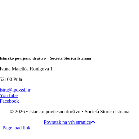
Istarsko povijesno društvo – Società Storica Istriana
Ivana Matetića Ronjgova 1
52100 Pula
istra@ipd-ssi.hr
YouTube
Facebook
© 2026 • Istarsko povijesno društvo • Società Storica Istriana
Povratak na vrh stranice
Page load link