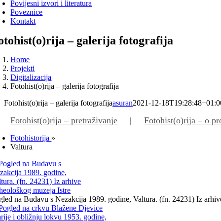
Povijesni izvori i literatura
Poveznice
Kontakt
otohist(o)rija – galerija fotografija
Home
Projekti
Digitalizacija
Fotohist(o)rija – galerija fotografija
Fotohist(o)rija – galerija fotografija
asuran
2021-12-18T19:28:48+01:0
Fotohist(o)rija – pretraživanje
Fotohist(o)rija – o pr
Fotohistorija
»
Valtura
gled na Budavu s Nezakcija 1989. godine, Valtura. (fn. 24231) Iz arhi