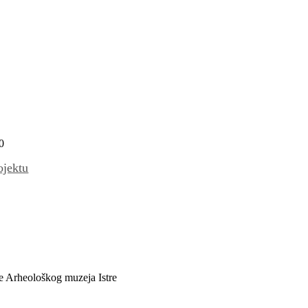
0
ojektu
ve Arheološkog muzeja Istre