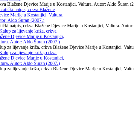
kva Blažene Djevice Marije u Kostanjici, Valtura. Autor: Aldo Šuran (
tički natpis, crkva Blažene Djevice Marije u Kostanjici, Valtura. Autor
lup za lijevanje križa, crkva Blažene Djevice Marije u Kostanjici, Valt
lup za lijevanje križa, crkva Blažene Djevice Marije u Kostanjici, Valt