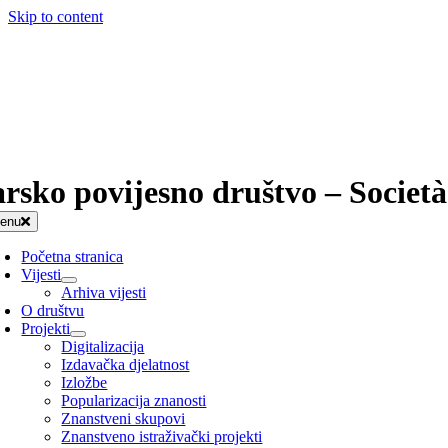
Skip to content
arsko povijesno društvo – Società
enu
Početna stranica
Vijesti
Arhiva vijesti
O društvu
Projekti
Digitalizacija
Izdavačka djelatnost
Izložbe
Popularizacija znanosti
Znanstveni skupovi
Znanstveno istraživački projekti