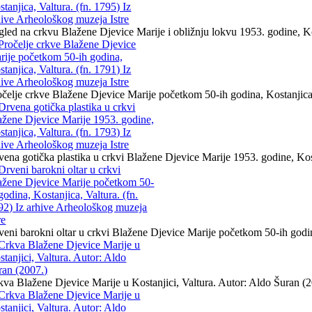
gled na crkvu Blažene Djevice Marije i obližnju lokvu 1953. godine, Kos
očelje crkve Blažene Djevice Marije početkom 50-ih godina, Kostanjica,
vena gotička plastika u crkvi Blažene Djevice Marije 1953. godine, Kost
veni barokni oltar u crkvi Blažene Djevice Marije početkom 50-ih godin
kva Blažene Djevice Marije u Kostanjici, Valtura. Autor: Aldo Šuran (