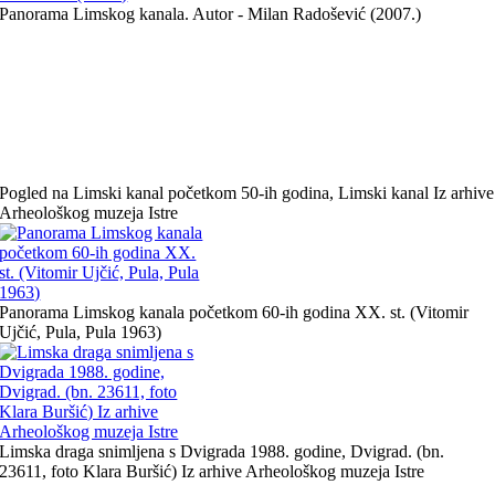
Panorama Limskog kanala. Autor - Milan Radošević (2007.)
Pogled na Limski kanal početkom 50-ih godina, Limski kanal Iz arhive
Arheološkog muzeja Istre
Panorama Limskog kanala početkom 60-ih godina XX. st. (Vitomir
Ujčić, Pula, Pula 1963)
Limska draga snimljena s Dvigrada 1988. godine, Dvigrad. (bn.
23611, foto Klara Buršić) Iz arhive Arheološkog muzeja Istre