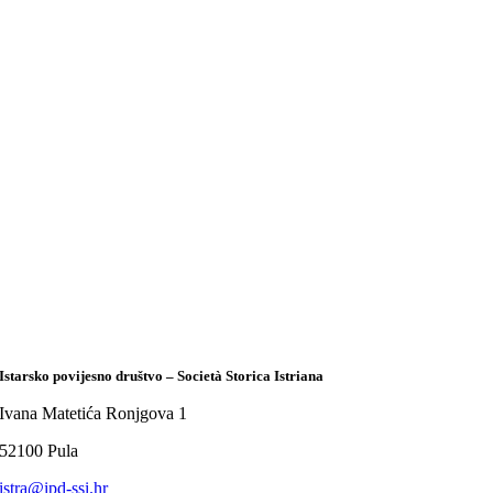
Istarsko povijesno društvo – Società Storica Istriana
Ivana Matetića Ronjgova 1
52100 Pula
istra@ipd-ssi.hr
YouTube
Facebook
© 2026 • Istarsko povijesno društvo • Società Storica Istriana