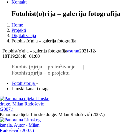
Kontakt
Fotohist(o)rija – galerija fotografija
Home
Projekti
Digitalizacija
Fotohist(o)rija – galerija fotografija
Fotohist(o)rija – galerija fotografija
asuran
2021-12-
18T19:28:48+01:00
Fotohist(o)rija – pretraživanje
Fotohist(o)rija – o projektu
Fotohistorija
»
Limski kanal i draga
Panorama dijela Limske drage. Milan Radošević (2007.)