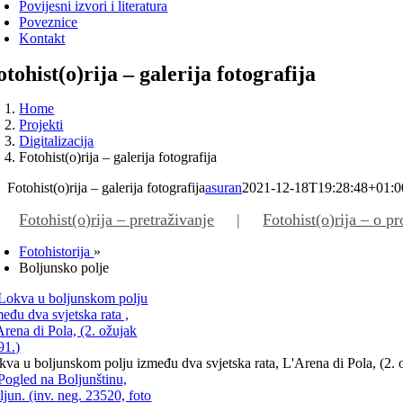
Povijesni izvori i literatura
Poveznice
Kontakt
otohist(o)rija – galerija fotografija
Home
Projekti
Digitalizacija
Fotohist(o)rija – galerija fotografija
Fotohist(o)rija – galerija fotografija
asuran
2021-12-18T19:28:48+01:0
Fotohist(o)rija – pretraživanje
Fotohist(o)rija – o pr
Fotohistorija
»
Boljunsko polje
kva u boljunskom polju između dva svjetska rata, L'Arena di Pola, (2. 