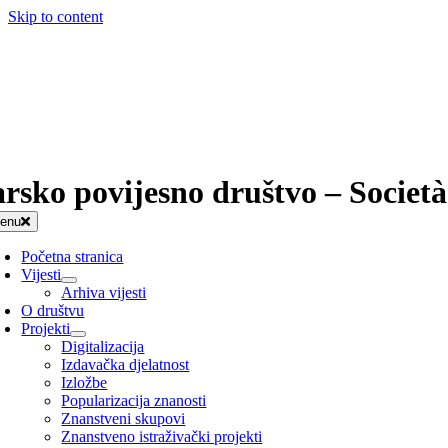
Skip to content
arsko povijesno društvo – Società
enu
Početna stranica
Vijesti
Arhiva vijesti
O društvu
Projekti
Digitalizacija
Izdavačka djelatnost
Izložbe
Popularizacija znanosti
Znanstveni skupovi
Znanstveno istraživački projekti