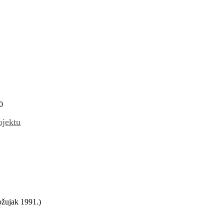
0
ojektu
ožujak 1991.)