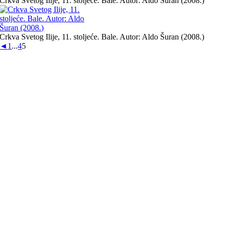
Crkva Svetog Ilije, 11. stoljeće. Bale. Autor: Aldo Šuran (2008.)
Crkva Svetog Ilije, 11. stoljeće. Bale. Autor: Aldo Šuran (2008.)
◄
1
...
4
5