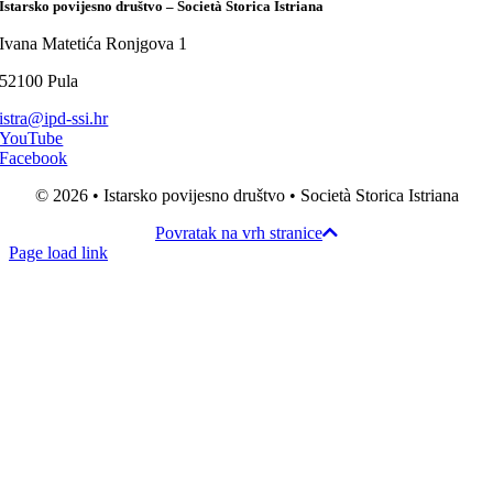
Istarsko povijesno društvo – Società Storica Istriana
Ivana Matetića Ronjgova 1
52100 Pula
istra@ipd-ssi.hr
YouTube
Facebook
© 2026 • Istarsko povijesno društvo • Società Storica Istriana
Povratak na vrh stranice
Page load link