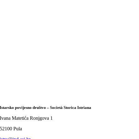
Istarsko povijesno društvo – Società Storica Istriana
Ivana Matetića Ronjgova 1
52100 Pula