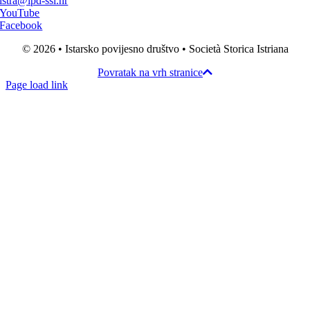
istra@ipd-ssi.hr
YouTube
Facebook
© 2026 • Istarsko povijesno društvo • Società Storica Istriana
Povratak na vrh stranice
Page load link