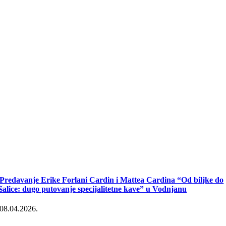
Predavanje Erike Forlani Cardin i Mattea Cardina “Od biljke do
šalice: dugo putovanje specijalitetne kave” u Vodnjanu
08.04.2026.