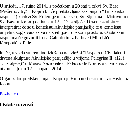
U srijedu, 17. rujna 2014., s početkom u 20 sati u crkvi Sv. Basa
(Prešernov trg) u Kopru bit će predstavljana saznanja o “Tri istarska
raspela” (iz crkvi Sv. Eufemije u Gračišću, Sv. Stjepana u Motovunu i
Sv. Basa u Kopru) datirana u 12. i 13. stoljeće. Drvene skulpture
interpretirat će se u kontekstu Akvilejske patrijaršije te u kontekstu
umjetničkog stvaralaštva na srednjoeuropskom prostoru. O istarskim
raspelima će govoriti Luca Caburlotto iz Padove i Mira Ličen
Krmpotić iz Pule.
Inače, raspela su trenutno izložena na izložbi “Raspelo u Cividaleu i
drvena skulptura Akvilejske patrijaršije u vrijeme Pelegrina II. (12. i
13. stoljeće)” u Museo Nazionale di Palazzo de Nordis u Cividaleu, a
otvorena je do 12. listopada 2014.
Organizator predstavljanja u Kopru je Humanističko društvo Histria iz
Kopra.
Pozivnica
Ostale novosti