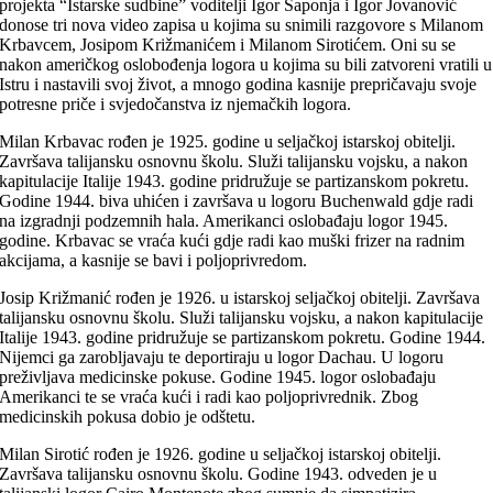
projekta “Istarske sudbine” voditelji Igor Šaponja i Igor Jovanović
donose tri nova video zapisa u kojima su snimili razgovore s Milanom
Krbavcem, Josipom Križmanićem i Milanom Sirotićem. Oni su se
nakon američkog oslobođenja logora u kojima su bili zatvoreni vratili u
Istru i nastavili svoj život, a mnogo godina kasnije prepričavaju svoje
potresne priče i svjedočanstva iz njemačkih logora.
Milan Krbavac rođen je 1925. godine u seljačkoj istarskoj obitelji.
Završava talijansku osnovnu školu. Služi talijansku vojsku, a nakon
kapitulacije Italije 1943. godine pridružuje se partizanskom pokretu.
Godine 1944. biva uhićen i završava u logoru Buchenwald gdje radi
na izgradnji podzemnih hala. Amerikanci oslobađaju logor 1945.
godine. Krbavac se vraća kući gdje radi kao muški frizer na radnim
akcijama, a kasnije se bavi i poljoprivredom.
Josip Križmanić rođen je 1926. u istarskoj seljačkoj obitelji. Završava
talijansku osnovnu školu. Služi talijansku vojsku, a nakon kapitulacije
Italije 1943. godine pridružuje se partizanskom pokretu. Godine 1944.
Nijemci ga zarobljavaju te deportiraju u logor Dachau. U logoru
preživljava medicinske pokuse. Godine 1945. logor oslobađaju
Amerikanci te se vraća kući i radi kao poljoprivrednik. Zbog
medicinskih pokusa dobio je odštetu.
Milan Sirotić rođen je 1926. godine u seljačkoj istarskoj obitelji.
Završava talijansku osnovnu školu. Godine 1943. odveden je u