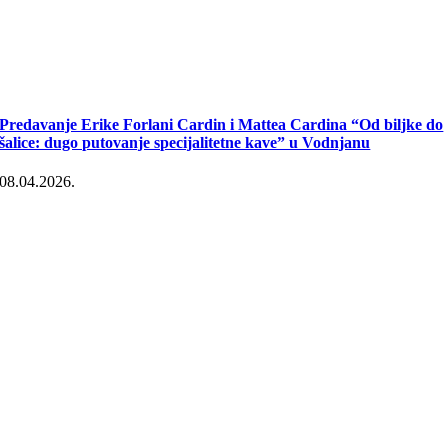
Predavanje Erike Forlani Cardin i Mattea Cardina “Od biljke do
šalice: dugo putovanje specijalitetne kave” u Vodnjanu
08.04.2026.