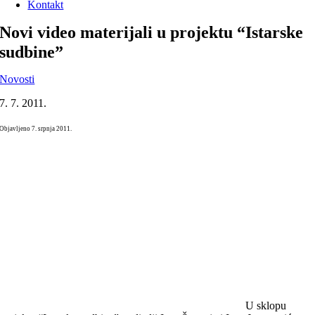
Kontakt
Novi video materijali u projektu “Istarske
sudbine”
Novosti
7. 7. 2011.
Objavljeno 7. srpnja 2011.
U sklopu