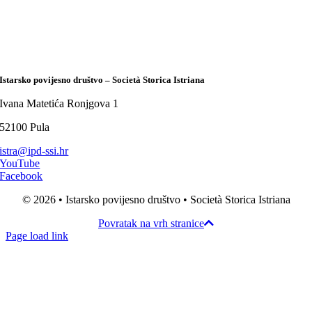
Istarsko povijesno društvo – Società Storica Istriana
Ivana Matetića Ronjgova 1
52100 Pula
istra@ipd-ssi.hr
YouTube
Facebook
© 2026 • Istarsko povijesno društvo • Società Storica Istriana
Povratak na vrh stranice
Page load link