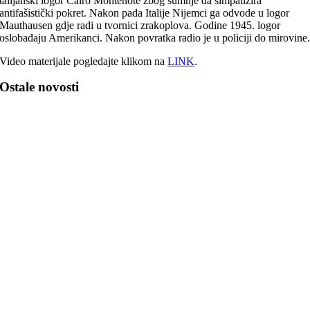
talijanski logor Cairo Montenote zbog sumnje da simpatizira
antifašistički pokret. Nakon pada Italije Nijemci ga odvode u logor
Mauthausen gdje radi u tvornici zrakoplova. Godine 1945. logor
oslobađaju Amerikanci. Nakon povratka radio je u policiji do mirovine
Video materijale pogledajte klikom na
LINK
.
Ostale novosti