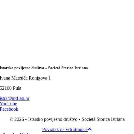
Istarsko povijesno društvo – Società Storica Istriana
Ivana Matetića Ronjgova 1
52100 Pula
istra@ipd-ssi.hr
YouTube
Facebook
© 2026 • Istarsko povijesno društvo • Società Storica Istriana
Povratak na vrh stranice