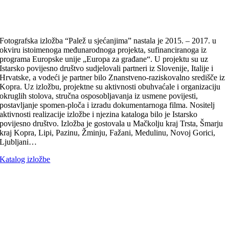
Fotografska izložba “Palež u sjećanjima” nastala je 2015. – 2017. u
okviru istoimenoga međunarodnoga projekta, sufinanciranoga iz
programa Europske unije „Europa za građane“. U projektu su uz
Istarsko povijesno društvo sudjelovali partneri iz Slovenije, Italije i
Hrvatske, a vodeći je partner bilo Znanstveno-raziskovalno središče iz
Kopra. Uz izložbu, projektne su aktivnosti obuhvaćale i organizaciju
okruglih stolova, stručna osposobljavanja iz usmene povijesti,
postavljanje spomen-ploča i izradu dokumentarnoga filma. Nositelj
aktivnosti realizacije izložbe i njezina kataloga bilo je Istarsko
povijesno društvo. Izložba je gostovala u Mačkolju kraj Trsta, Šmarju
kraj Kopra, Lipi, Pazinu, Žminju, Fažani, Medulinu, Novoj Gorici,
Ljubljani…
Katalog izložbe