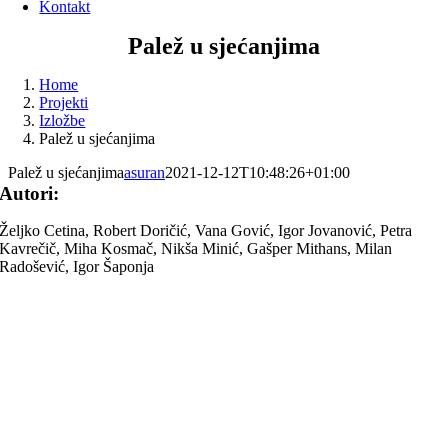
Kontakt
Palež u sjećanjima
Home
Projekti
Izložbe
Palež u sjećanjima
Palež u sjećanjima
asuran
2021-12-12T10:48:26+01:00
Autori:
Željko Cetina, Robert Doričić, Vana Gović, Igor Jovanović, Petra
Kavrečič, Miha Kosmač, Nikša Minić, Gašper Mithans, Milan
Radošević, Igor Šaponja