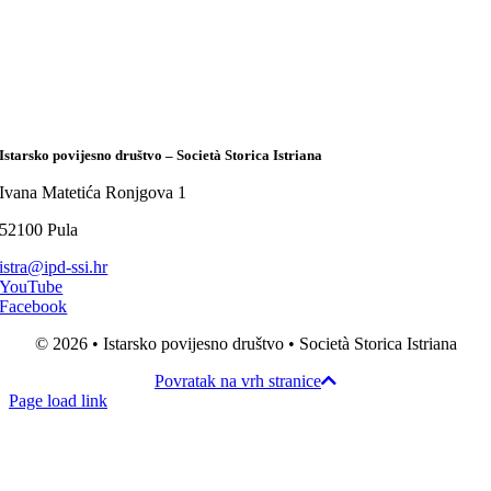
Istarsko povijesno društvo – Società Storica Istriana
Ivana Matetića Ronjgova 1
52100 Pula
istra@ipd-ssi.hr
YouTube
Facebook
© 2026 • Istarsko povijesno društvo • Società Storica Istriana
Povratak na vrh stranice
Page load link