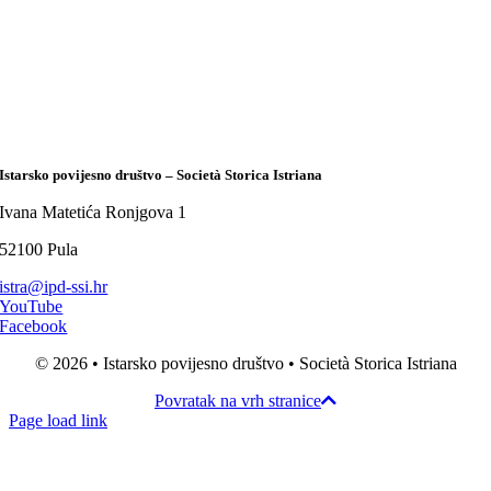
Istarsko povijesno društvo – Società Storica Istriana
Ivana Matetića Ronjgova 1
52100 Pula
istra@ipd-ssi.hr
YouTube
Facebook
© 2026 • Istarsko povijesno društvo • Società Storica Istriana
Povratak na vrh stranice
Page load link