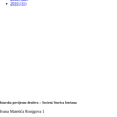
2010 (31)
Istarsko povijesno društvo – Società Storica Istriana
Ivana Matetića Ronjgova 1