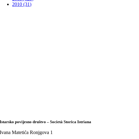
2010 (31)
Istarsko povijesno društvo – Società Storica Istriana
Ivana Matetića Ronjgova 1