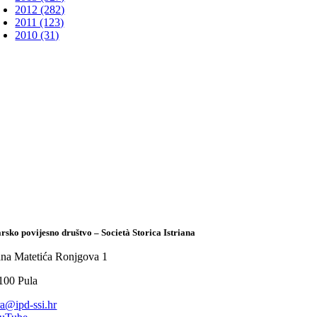
2012 (282)
2011 (123)
2010 (31)
arsko povijesno društvo – Società Storica Istriana
ana Matetića Ronjgova 1
100 Pula
tra@ipd-ssi.hr