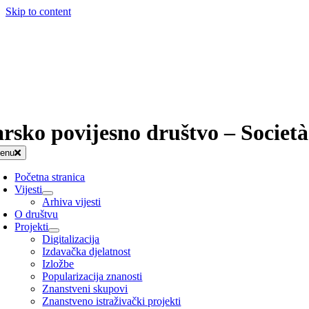
Skip to content
arsko povijesno društvo – Società
enu
Početna stranica
Vijesti
Arhiva vijesti
O društvu
Projekti
Digitalizacija
Izdavačka djelatnost
Izložbe
Popularizacija znanosti
Znanstveni skupovi
Znanstveno istraživački projekti