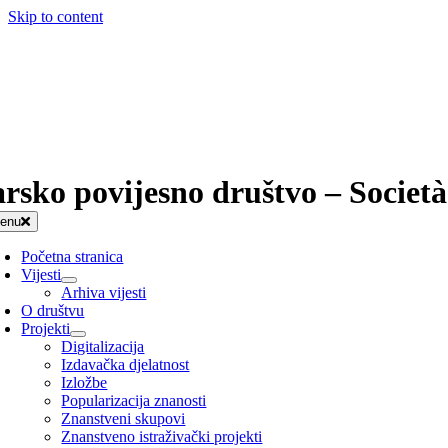
Skip to content
arsko povijesno društvo – Società
enu
Početna stranica
Vijesti
Arhiva vijesti
O društvu
Projekti
Digitalizacija
Izdavačka djelatnost
Izložbe
Popularizacija znanosti
Znanstveni skupovi
Znanstveno istraživački projekti