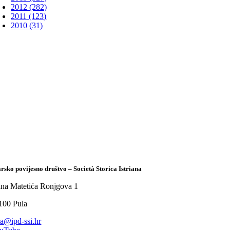
2012 (282)
2011 (123)
2010 (31)
arsko povijesno društvo – Società Storica Istriana
ana Matetića Ronjgova 1
100 Pula
tra@ipd-ssi.hr