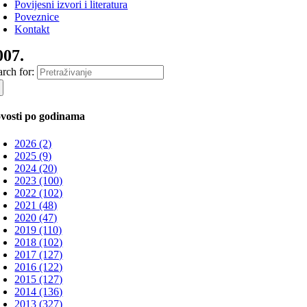
Povijesni izvori i literatura
Poveznice
Kontakt
007.
arch for:
vosti po godinama
2026 (2)
2025 (9)
2024 (20)
2023 (100)
2022 (102)
2021 (48)
2020 (47)
2019 (110)
2018 (102)
2017 (127)
2016 (122)
2015 (127)
2014 (136)
2013 (327)