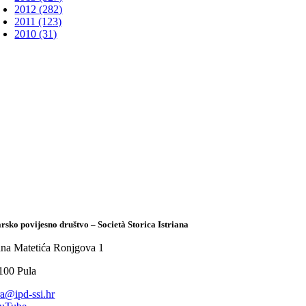
2012 (282)
2011 (123)
2010 (31)
arsko povijesno društvo – Società Storica Istriana
ana Matetića Ronjgova 1
100 Pula
tra@ipd-ssi.hr