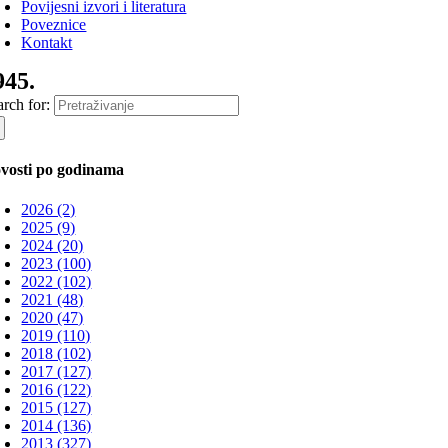
Povijesni izvori i literatura
Poveznice
Kontakt
945.
arch for:
vosti po godinama
2026 (2)
2025 (9)
2024 (20)
2023 (100)
2022 (102)
2021 (48)
2020 (47)
2019 (110)
2018 (102)
2017 (127)
2016 (122)
2015 (127)
2014 (136)
2013 (327)