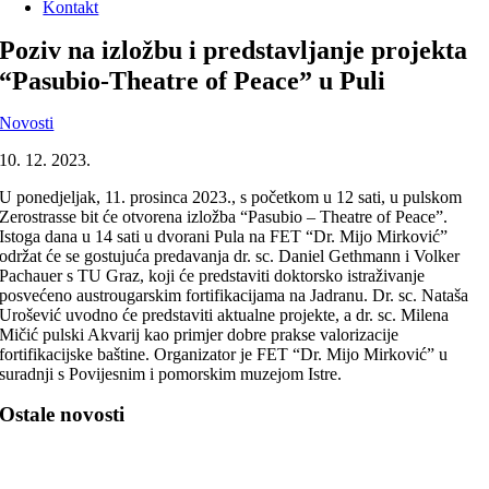
Kontakt
Poziv na izložbu i predstavljanje projekta
“Pasubio-Theatre of Peace” u Puli
Novosti
10. 12. 2023.
U ponedjeljak, 11. prosinca 2023., s početkom u 12 sati, u pulskom
Zerostrasse bit će otvorena izložba “Pasubio – Theatre of Peace”.
Istoga dana u 14 sati u dvorani Pula na FET “Dr. Mijo Mirković”
održat će se gostujuća predavanja dr. sc. Daniel Gethmann i Volker
Pachauer s TU Graz, koji će predstaviti doktorsko istraživanje
posvećeno austrougarskim fortifikacijama na Jadranu. Dr. sc. Nataša
Urošević uvodno će predstaviti aktualne projekte, a dr. sc. Milena
Mičić pulski Akvarij kao primjer dobre prakse valorizacije
fortifikacijske baštine. Organizator je FET “Dr. Mijo Mirković” u
suradnji s Povijesnim i pomorskim muzejom Istre.
Ostale novosti