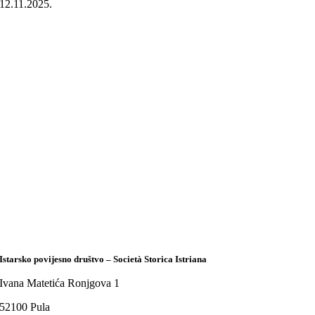
12.11.2025.
Istarsko povijesno društvo – Società Storica Istriana
Ivana Matetića Ronjgova 1
52100 Pula