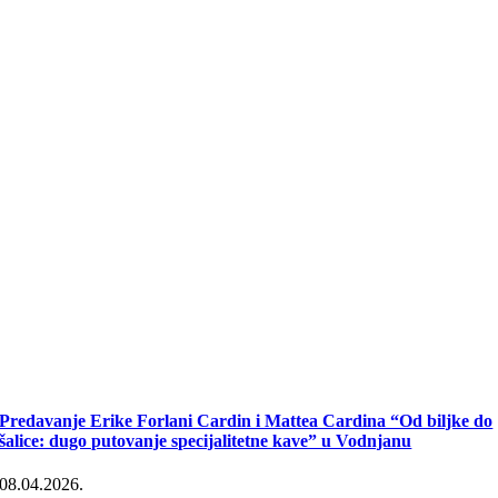
Predavanje Erike Forlani Cardin i Mattea Cardina “Od biljke do
šalice: dugo putovanje specijalitetne kave” u Vodnjanu
08.04.2026.