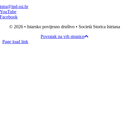
istra@ipd-ssi.hr
YouTube
Facebook
© 2026 • Istarsko povijesno društvo • Società Storica Istriana
Povratak na vrh stranice
Page load link