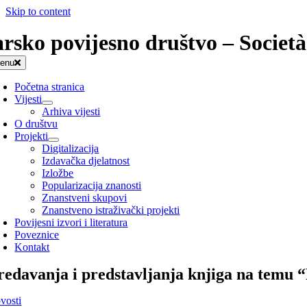
Skip to content
arsko povijesno društvo – Società
enu
Početna stranica
Vijesti
Arhiva vijesti
O društvu
Projekti
Digitalizacija
Izdavačka djelatnost
Izložbe
Popularizacija znanosti
Znanstveni skupovi
Znanstveno istraživački projekti
Povijesni izvori i literatura
Poveznice
Kontakt
redavanja i predstavljanja knjiga na temu 
vosti