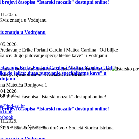
i brojevi časopisa “Istarski mozaik” dostupni online!
.11.2025.
iz znanja u Vodnjanu
.05.2026.
edavanje Erike Forlani Cardin i Mattea Cardina “Od
ljke do šalice: dugo putovanje specijalitetne kave” u
arsko povijesno društvo – Società Storica Istriana
dnjanu
ana Matetića Ronjgova 1
.04.2026.
100 Pula
tra@ipd-ssi.hr
i brojevi časopisa “Istarski mozaik” dostupni online!
uTube
cebook
.11.2025.
2026 • Istarsko povijesno društvo • Società Storica Istriana
iz znanja u Vodnjanu