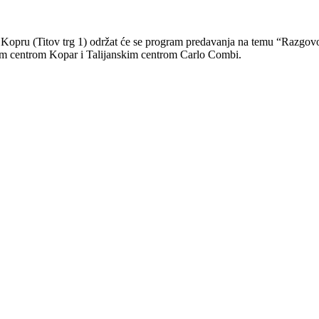
 u Kopru (Titov trg 1) održat će se program predavanja na temu “Razgov
čkim centrom Kopar i Talijanskim centrom Carlo Combi.