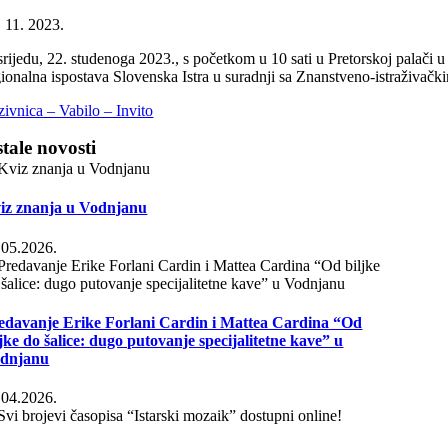
. 11. 2023.
srijedu, 22. studenoga 2023., s početkom u 10 sati u Pretorskoj palači
gionalna ispostava Slovenska Istra u suradnji sa Znanstveno-istraživa
zivnica – Vabilo – Invito
tale novosti
iz znanja u Vodnjanu
.05.2026.
edavanje Erike Forlani Cardin i Mattea Cardina “Od
ljke do šalice: dugo putovanje specijalitetne kave” u
dnjanu
.04.2026.