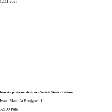
12.11.2025.
Istarsko povijesno društvo – Società Storica Istriana
Ivana Matetića Ronjgova 1
52100 Pula