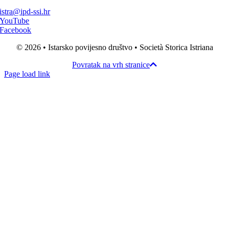
istra@ipd-ssi.hr
YouTube
Facebook
© 2026 • Istarsko povijesno društvo • Società Storica Istriana
Povratak na vrh stranice
Page load link