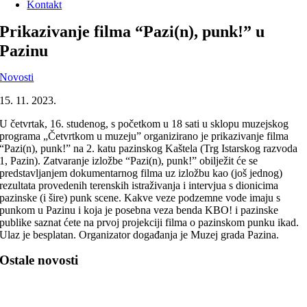
Kontakt
Prikazivanje filma “Pazi(n), punk!” u
Pazinu
Novosti
15. 11. 2023.
U četvrtak, 16. studenog, s početkom u 18 sati u sklopu muzejskog
programa „Četvrtkom u muzeju” organizirano je prikazivanje filma
“Pazi(n), punk!” na 2. katu pazinskog Kaštela (Trg Istarskog razvoda
1, Pazin). Zatvaranje izložbe “Pazi(n), punk!” obilježit će se
predstavljanjem dokumentarnog filma uz izložbu kao (još jednog)
rezultata provedenih terenskih istraživanja i intervjua s dionicima
pazinske (i šire) punk scene. Kakve veze podzemne vode imaju s
punkom u Pazinu i koja je posebna veza benda KBO! i pazinske
publike saznat ćete na prvoj projekciji filma o pazinskom punku ikad.
Ulaz je besplatan. Organizator događanja je Muzej grada Pazina.
Ostale novosti