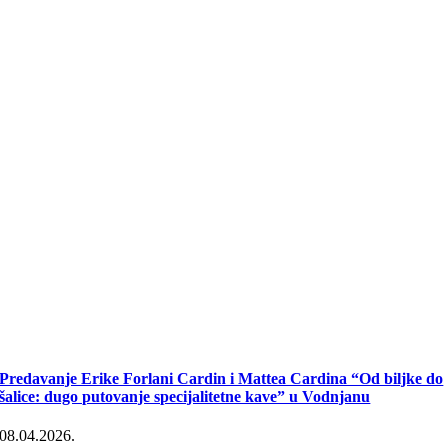
Predavanje Erike Forlani Cardin i Mattea Cardina “Od biljke do
šalice: dugo putovanje specijalitetne kave” u Vodnjanu
08.04.2026.