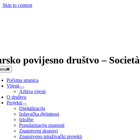
Skip to content
arsko povijesno društvo – Società
enu
Početna stranica
Vijesti
Arhiva vijesti
O društvu
Projekti
Digitalizacija
Izdavačka djelatnost
Izložbe
Popularizacija znanosti
Znanstveni skupovi
Znanstveno istraživački projekti