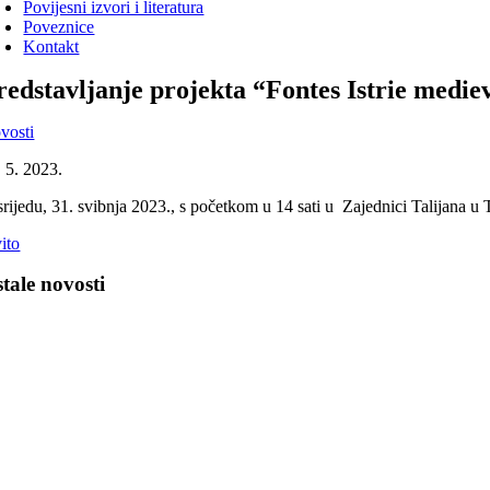
Povijesni izvori i literatura
Poveznice
Kontakt
redstavljanje projekta “Fontes Istrie medie
vosti
. 5. 2023.
rijedu, 31. svibnja 2023., s početkom u 14 sati u Zajednici Talijana u T
ito
tale novosti