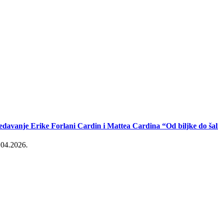
edavanje Erike Forlani Cardin i Mattea Cardina “Od biljke do šal
.04.2026.