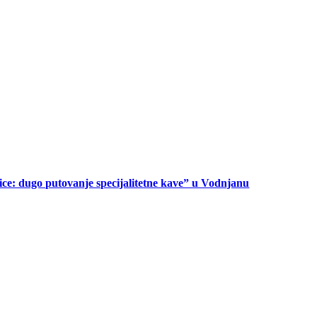
ice: dugo putovanje specijalitetne kave” u Vodnjanu