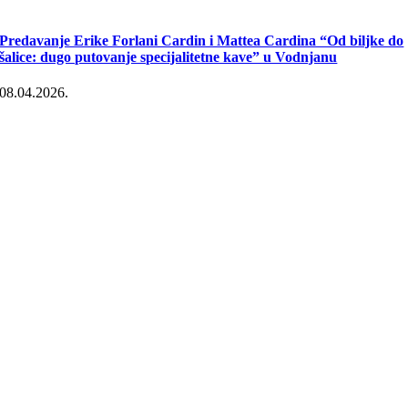
Predavanje Erike Forlani Cardin i Mattea Cardina “Od biljke do
šalice: dugo putovanje specijalitetne kave” u Vodnjanu
08.04.2026.