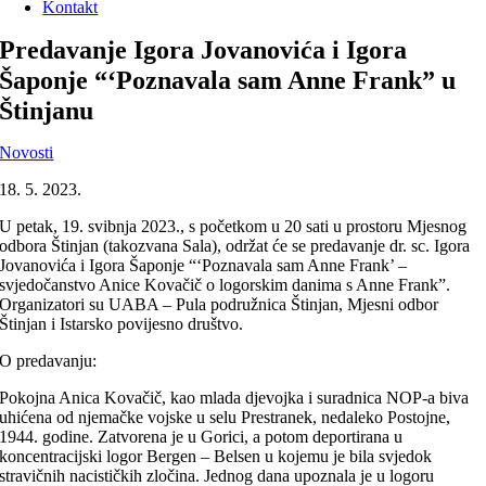
Kontakt
Predavanje Igora Jovanovića i Igora
Šaponje “‘Poznavala sam Anne Frank” u
Štinjanu
Novosti
18. 5. 2023.
U petak, 19. svibnja 2023., s početkom u 20 sati u prostoru Mjesnog
odbora Štinjan (takozvana Sala), održat će se predavanje dr. sc. Igora
Jovanovića i Igora Šaponje “‘Poznavala sam Anne Frank’ –
svjedočanstvo Anice Kovačič o logorskim danima s Anne Frank”.
Organizatori su UABA – Pula podružnica Štinjan, Mjesni odbor
Štinjan i Istarsko povijesno društvo.
O predavanju:
Pokojna Anica Kovačič, kao mlada djevojka i suradnica NOP-a biva
uhićena od njemačke vojske u selu Prestranek, nedaleko Postojne,
1944. godine. Zatvorena je u Gorici, a potom deportirana u
koncentracijski logor Bergen – Belsen u kojemu je bila svjedok
stravičnih nacističkih zločina. Jednog dana upoznala je u logoru