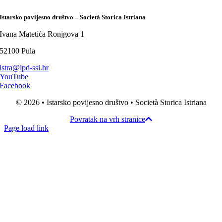
Istarsko povijesno društvo – Società Storica Istriana
Ivana Matetića Ronjgova 1
52100 Pula
istra@ipd-ssi.hr
YouTube
Facebook
© 2026 • Istarsko povijesno društvo • Società Storica Istriana
Povratak na vrh stranice
Page load link