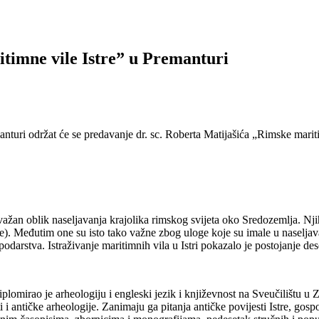
timne vile Istre” u Premanturi
nturi održat će se predavanje dr. sc. Roberta Matijašića „Rimske mariti
važan oblik naseljavanja krajolika rimskog svijeta oko Sredozemlja. Nji
e). Međutim one su isto tako važne zbog uloge koje su imale u naseljav
darstva. Istraživanje maritimnih vila u Istri pokazalo je postojanje dese
Diplomirao je arheologiju i engleski jezik i književnost na Sveučilištu 
i antičke arheologije. Zanimaju ga pitanja antičke povijesti Istre, gospo