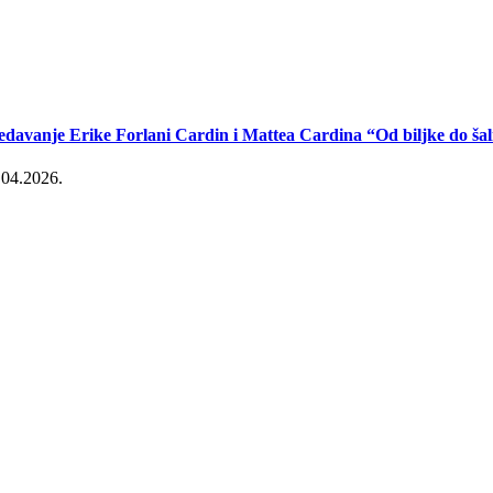
edavanje Erike Forlani Cardin i Mattea Cardina “Od biljke do šal
.04.2026.