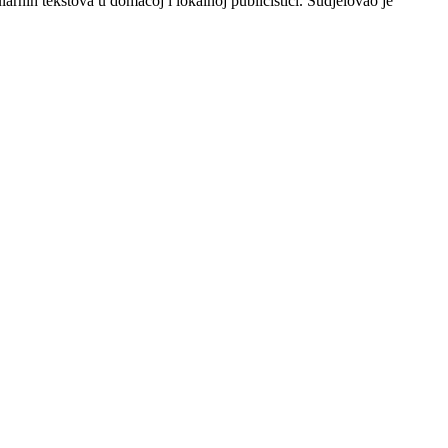
rnih tekstova u domaćoj i lokalnoj publicistici. Sudjelovao je