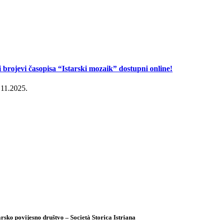
i brojevi časopisa “Istarski mozaik” dostupni online!
.11.2025.
arsko povijesno društvo – Società Storica Istriana