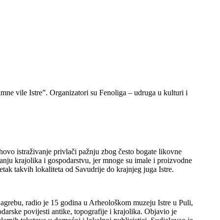
mne vile Istre”. Organizatori su Fenoliga – udruga u kulturi i
hovo istraživanje privlači pažnju zbog često bogate likovne
anju krajolika i gospodarstvu, jer mnoge su imale i proizvodne
tak takvih lokaliteta od Savudrije do krajnjeg juga Istre.
u Zagrebu, radio je 15 godina u Arheološkom muzeju Istre u Puli,
darske povijesti antike, topografije i krajolika. Objavio je