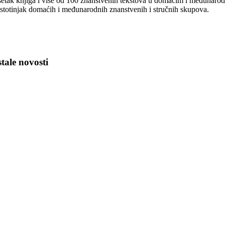
setak knjiga i više od 100 znanstvenih tekstova u domaćim i međunarodn
 stotinjak domaćih i međunarodnih znanstvenih i stručnih skupova.
tale novosti