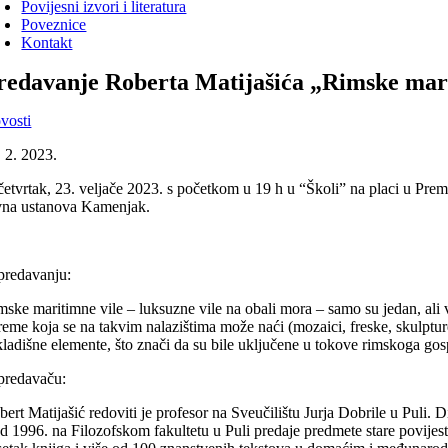
Povijesni izvori i literatura
Poveznice
Kontakt
redavanje Roberta Matijašića „Rimske mari
vosti
. 2. 2023.
četvrtak, 23. veljače 2023. s početkom u 19 h u “Školi” na placi u Prema
vna ustanova Kamenjak.
predavanju:
mske maritimne vile – luksuzne vile na obali mora – samo su jedan, ali 
reme koja se na takvim nalazištima može naći (mozaici, freske, skulptur
kladišne elemente, što znači da su bile uključene u tokove rimskoga gospo
predavaču:
bert Matijašić redoviti je profesor na Sveučilištu Jurja Dobrile u Puli. 
d 1996. na Filozofskom fakultetu u Puli predaje predmete stare povijesti 