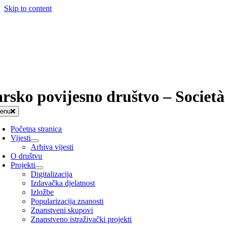
Skip to content
arsko povijesno društvo – Società
enu
Početna stranica
Vijesti
Arhiva vijesti
O društvu
Projekti
Digitalizacija
Izdavačka djelatnost
Izložbe
Popularizacija znanosti
Znanstveni skupovi
Znanstveno istraživački projekti