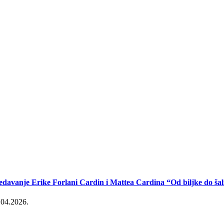
edavanje Erike Forlani Cardin i Mattea Cardina “Od biljke do šal
.04.2026.