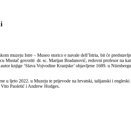
i
om muzeju Istre – Museo storico e navale dell’Istria, bit će predstavlje
cu Mustač govoriti dr. sc. Marijan Bradanović, redovni profesor na kated
tor knjige ‘Slava Vojvodine Kranjske’ objavljene 1689. u Nürnbergu, bio
ene u ljeto 2022. u Muzeju te prijevode na hrvatski, talijanski i engleski
eli Vito Paoletić i Andrew Hodges.