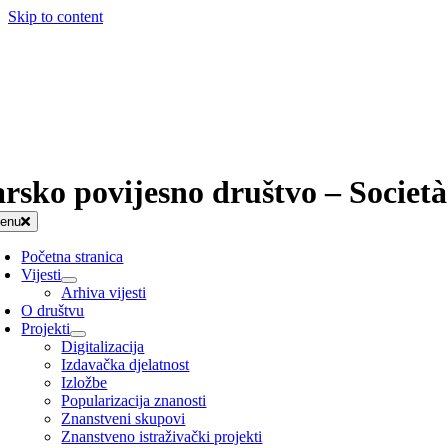
Skip to content
arsko povijesno društvo – Società
enu
Početna stranica
Vijesti
Arhiva vijesti
O društvu
Projekti
Digitalizacija
Izdavačka djelatnost
Izložbe
Popularizacija znanosti
Znanstveni skupovi
Znanstveno istraživački projekti