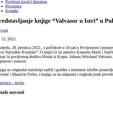
Povijesni izvori i literatura
Poveznice
Kontakt
redstavljanje knjige “Valvasor u Istri” u Pul
vosti
. 12. 2022.
srijedu, 28. prosinca 2022., s početkom u 18 sati u Povijesnom i pomorsk
ava Vojvodine Kranjske
“. O knjizi će uz autorice Katarinu Marić i Sunči
mac iz povijesnog društva Histria iz Kopra. Johann Weichard Valvasor, au
jetnost i znanost.
iga uz originalni transkript sadrži i grafike s istoimene izložbe postavlj
vanić i Mauricio Ferlin, a knjigu su na talijanski i engleski jezik prev
zivnica – Invito
tale novosti