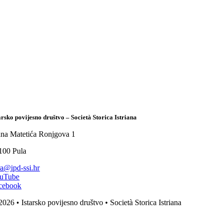
arsko povijesno društvo – Società Storica Istriana
ana Matetića Ronjgova 1
100 Pula
tra@ipd-ssi.hr
uTube
cebook
2026 • Istarsko povijesno društvo • Società Storica Istriana