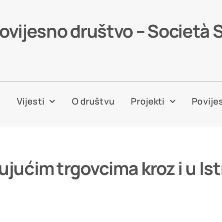
povijesno društvo – Società 
a
Vijesti
O društvu
Projekti
Povijes
ujućim trgovcima kroz i u Is