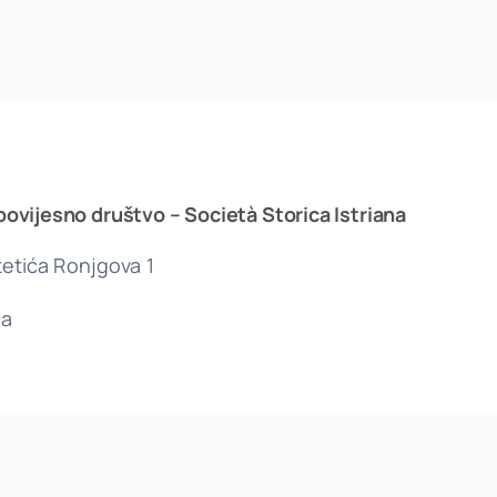
povijesno društvo – Società Storica Istriana
etića Ronjgova 1
la