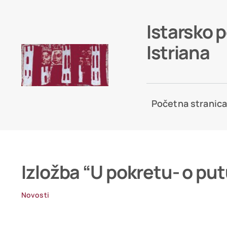
Skip
to
Istarsko 
content
Istriana
Početna stranic
Izložba “U pokretu- o put
Novosti