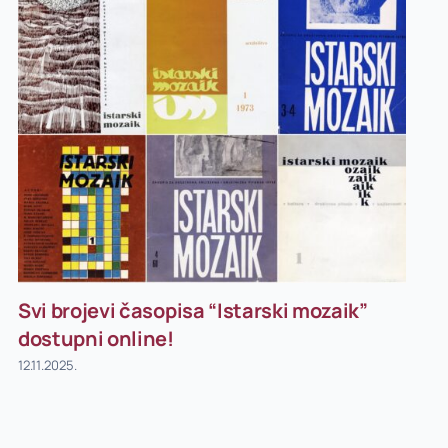
Svi brojevi časopisa “Istarski mozaik”
dostupni online!
12.11.2025.