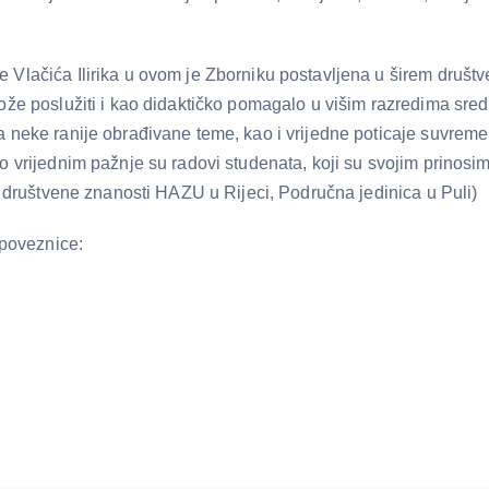
 Vlačića Ilirika u ovom je Zborniku postavljena u širem društ
ože poslužiti i kao didaktičko pomagalo u višim razredima sredn
neke ranije obrađivane teme, kao i vrijedne poticaje suvremenoj v
to vrijednim pažnje su radovi studenata, koji su svojim prinos
 i društvene znanosti HAZU u Rijeci, Područna jedinica u Puli)
 poveznice: