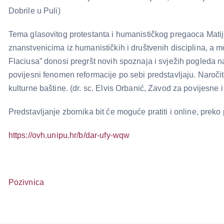
Dobrile u Puli)
Tema glasovitog protestanta i humanističkog pregaoca Matije
znanstvenicima iz humanističkih i društvenih disciplina, a m
Flaciusa” donosi pregršt novih spoznaja i svježih pogleda na 
povijesni fenomen reformacije po sebi predstavljaju. Naroči
kulturne baštine. (dr. sc. Elvis Orbanić, Zavod za povijesne
Predstavljanje zbornika bit će moguće pratiti i online, preko
https://ovh.unipu.hr/b/dar-ufy-wqw
Pozivnica