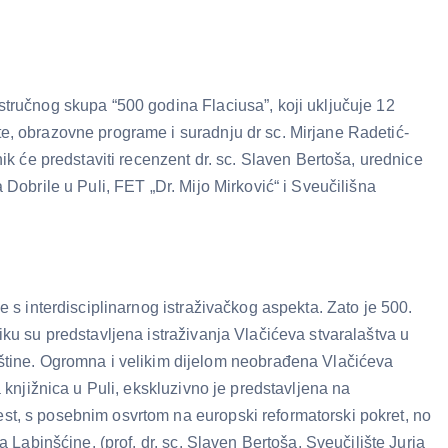
-stručnog skupa “500 godina Flaciusa”, koji uključuje 12
nte, obrazovne programe i suradnju dr sc. Mirjane Radetić-
nik će predstaviti recenzent dr. sc. Slaven Bertoša, urednice
 Dobrile u Puli, FET „Dr. Mijo Mirković“ i Sveučilišna
ce s interdisciplinarnog istraživačkog aspekta. Zato je 500.
niku su predstavljena istraživanja Vlačićeva stvaralaštva u
štine. Ogromna i velikim dijelom neobrađena Vlačićeva
a knjižnica u Puli, ekskluzivno je predstavljena na
est, s posebnim osvrtom na europski reformatorski pokret, no
a Labinšćine. (prof. dr. sc. Slaven Bertoša, Sveučilište Jurja