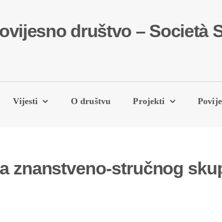
povijesno društvo – Società S
Vijesti
O društvu
Projekti
Povije
sa znanstveno-stručnog sku