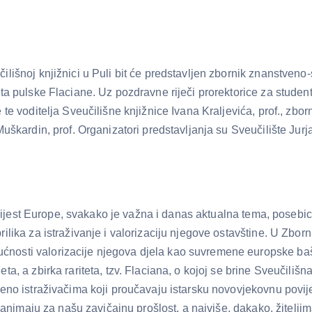
ilišnoj knjižnici u Puli bit će predstavljen zbornik znanstveno
eta pulske Flaciane. Uz pozdravne riječi prorektorice za stude
 te voditelja Sveučilišne knjižnice Ivana Kraljevića, prof., zbor
Muškardin, prof. Organizatori predstavljanja su Sveučilište Jurja
 povijest Europe, svakako je važna i danas aktualna tema, posebi
ilika za istraživanje i valorizaciju njegove ostavštine. U Zbor
ćnosti valorizacije njegova djela kao suvremene europske ba
a, a zbirka rariteta, tzv. Flaciana, o kojoj se brine Sveučilišn
njeno istraživačima koji proučavaju istarsku novovjekovnu povij
 zanimaju za našu zavičajnu prošlost, a najviše, dakako, žiteljim