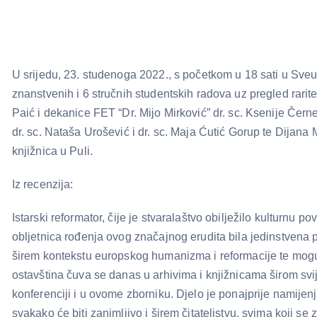
U srijedu, 23. studenoga 2022., s početkom u 18 sati u Sveuč
znanstvenih i 6 stručnih studentskih radova uz pregled rarit
Paić i dekanice FET “Dr. Mijo Mirković” dr. sc. Ksenije Černe
dr. sc. Nataša Urošević i dr. sc. Maja Ćutić Gorup te Dijana 
knjižnica u Puli.
Iz recenzija:
Istarski reformator, čije je stvaralaštvo obilježilo kulturnu
obljetnica rođenja ovog značajnog erudita bila jedinstvena pr
širem kontekstu europskog humanizma i reformacije te mogu
ostavština čuva se danas u arhivima i knjižnicama širom svijet
konferenciji i u ovome zborniku. Djelo je ponajprije namije
svakako će biti zanimljivo i širem čitateljstvu, svima koji se