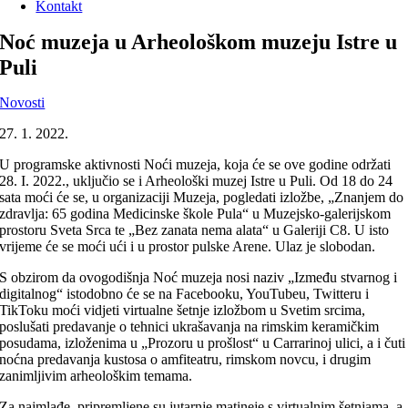
Kontakt
Noć muzeja u Arheološkom muzeju Istre u
Puli
Novosti
27. 1. 2022.
U programske aktivnosti Noći muzeja, koja će se ove godine održati
28. I. 2022., uključio se i Arheološki muzej Istre u Puli. Od 18 do 24
sata moći će se, u organizaciji Muzeja, pogledati izložbe, „Znanjem do
zdravlja: 65 godina Medicinske škole Pula“ u Muzejsko-galerijskom
prostoru Sveta Srca te „Bez zanata nema alata“ u Galeriji C8. U isto
vrijeme će se moći ući i u prostor pulske Arene. Ulaz je slobodan.
S obzirom da ovogodišnja Noć muzeja nosi naziv „Između stvarnog i
digitalnog“ istodobno će se na Facebooku, YouTubeu, Twitteru i
TikToku moći vidjeti virtualne šetnje izložbom u Svetim srcima,
poslušati predavanje o tehnici ukrašavanja na rimskim keramičkim
posudama, izloženima u „Prozoru u prošlost“ u Carrarinoj ulici, a i čuti
noćna predavanja kustosa o amfiteatru, rimskom novcu, i drugim
zanimljivim arheološkim temama.
Za najmlađe, pripremljene su jutarnje matineje s virtualnim šetnjama, a