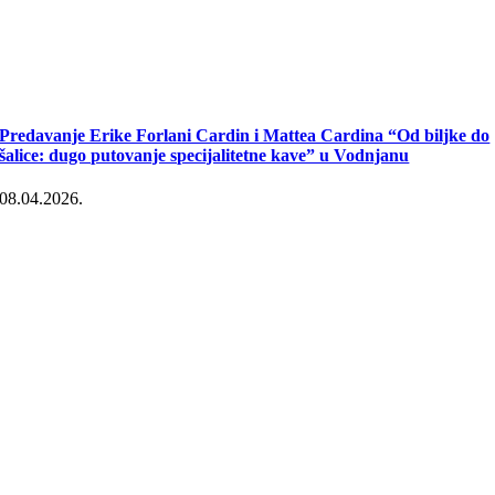
Predavanje Erike Forlani Cardin i Mattea Cardina “Od biljke do
šalice: dugo putovanje specijalitetne kave” u Vodnjanu
08.04.2026.