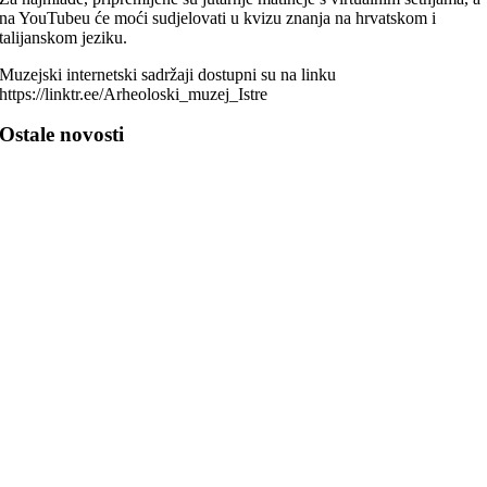
na YouTubeu će moći sudjelovati u kvizu znanja na hrvatskom i
talijanskom jeziku.
Muzejski internetski sadržaji dostupni su na linku
https://linktr.ee/Arheoloski_muzej_Istre
Ostale novosti