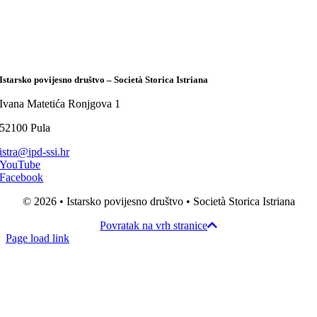
Istarsko povijesno društvo – Società Storica Istriana
Ivana Matetića Ronjgova 1
52100 Pula
istra@ipd-ssi.hr
YouTube
Facebook
© 2026 • Istarsko povijesno društvo • Società Storica Istriana
Povratak na vrh stranice
Page load link