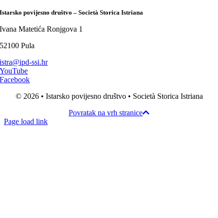
Istarsko povijesno društvo – Società Storica Istriana
Ivana Matetića Ronjgova 1
52100 Pula
istra@ipd-ssi.hr
YouTube
Facebook
© 2026 • Istarsko povijesno društvo • Società Storica Istriana
Povratak na vrh stranice
Page load link