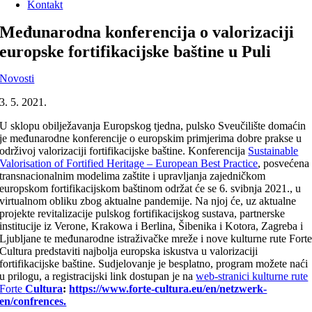
Kontakt
Međunarodna konferencija o valorizaciji
europske fortifikacijske baštine u Puli
Novosti
3. 5. 2021.
U sklopu obilježavanja Europskog tjedna, pulsko Sveučilište domaćin
je međunarodne konferencije o europskim primjerima dobre prakse u
održivoj valorizaciji fortifikacijske baštine. Konferencija
Sustainable
Valorisation of Fortified Heritage – European Best Practice
, posvećena
transnacionalnim modelima zaštite i upravljanja zajedničkom
europskom fortifikacijskom baštinom održat će se 6. svibnja 2021., u
virtualnom obliku zbog aktualne pandemije. Na njoj će, uz aktualne
projekte revitalizacije pulskog fortifikacijskog sustava, partnerske
institucije iz Verone, Krakowa i Berlina, Šibenika i Kotora, Zagreba i
Ljubljane te međunarodne istraživačke mreže i nove kulturne rute Fort
Cultura predstaviti najbolja europska iskustva u valorizaciji
fortifikacijske baštine. Sudjelovanje je besplatno, program možete naći
u prilogu, a registracijski link dostupan je na
web-stranici kulturne rute
Forte
Cultura
:
https://www.forte-cultura.eu/en/netzwerk-
en/confrences.