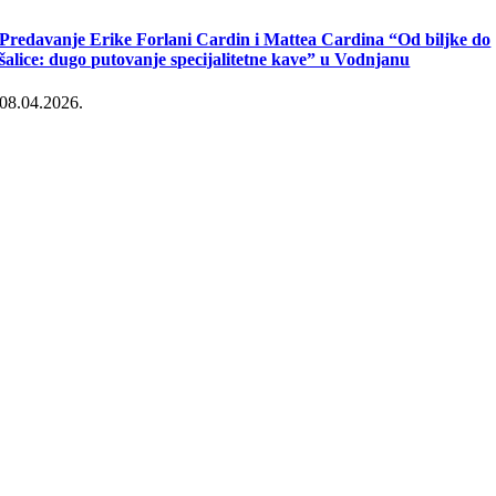
Predavanje Erike Forlani Cardin i Mattea Cardina “Od biljke do
šalice: dugo putovanje specijalitetne kave” u Vodnjanu
08.04.2026.