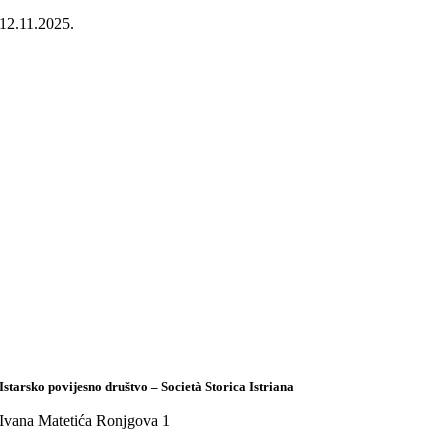
12.11.2025.
Istarsko povijesno društvo – Società Storica Istriana
Ivana Matetića Ronjgova 1