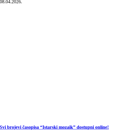
08.04.2026.
Svi brojevi časopisa “Istarski mozaik” dostupni online!