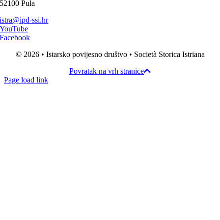
52100 Pula
istra@ipd-ssi.hr
YouTube
Facebook
© 2026 • Istarsko povijesno društvo • Società Storica Istriana
Povratak na vrh stranice
Page load link