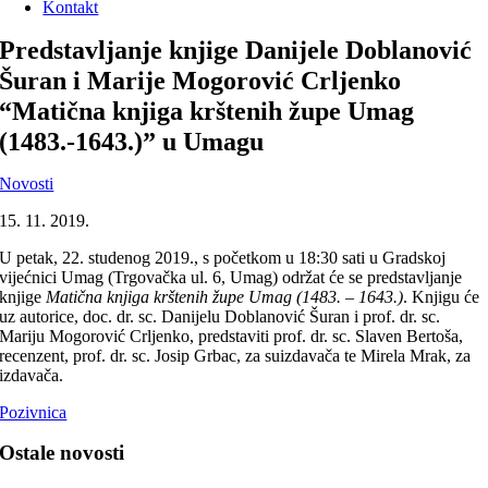
Kontakt
Predstavljanje knjige Danijele Doblanović
Šuran i Marije Mogorović Crljenko
“Matična knjiga krštenih župe Umag
(1483.-1643.)” u Umagu
Novosti
15. 11. 2019.
U petak, 22. studenog 2019., s početkom u 18:30 sati u Gradskoj
vijećnici Umag (Trgovačka ul. 6, Umag) održat će se predstavljanje
knjige
Matična knjiga krštenih župe Umag (1483. – 1643.)
. Knjigu će
uz autorice, doc. dr. sc. Danijelu Doblanović Šuran i prof. dr. sc.
Mariju Mogorović Crljenko, predstaviti prof. dr. sc. Slaven Bertoša,
recenzent, prof. dr. sc. Josip Grbac, za suizdavača te Mirela Mrak, za
izdavača.
Pozivnica
Ostale novosti