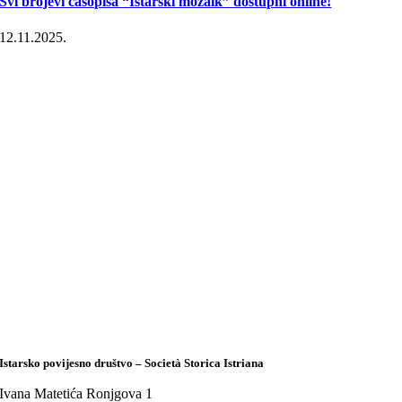
Svi brojevi časopisa “Istarski mozaik” dostupni online!
12.11.2025.
Istarsko povijesno društvo – Società Storica Istriana
Ivana Matetića Ronjgova 1