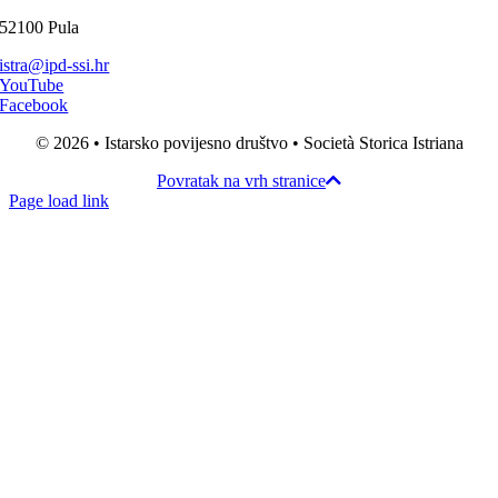
52100 Pula
istra@ipd-ssi.hr
YouTube
Facebook
© 2026 • Istarsko povijesno društvo • Società Storica Istriana
Povratak na vrh stranice
Page load link