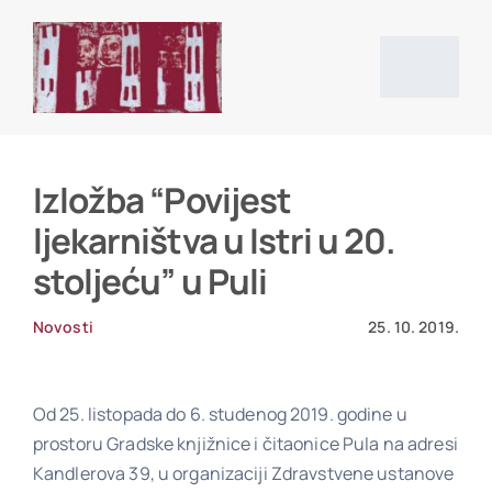
Skip
to
content
Togg
Navig
Početna stranica
Izložba “Povijest
ljekarništva u Istri u 20.
Vijesti
stoljeću” u Puli
O društvu
Novosti
25. 10. 2019.
Projekti
Od 25. listopada do 6. studenog 2019. godine u
prostoru Gradske knjižnice i čitaonice Pula na adresi
Kandlerova 39, u organizaciji Zdravstvene ustanove
Povijesni izvori i literatura