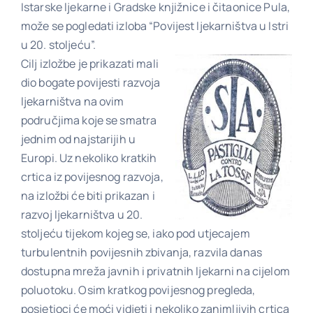
Istarske ljekarne i Gradske knjižnice i čitaonice Pula,
može se pogledati izloba “Povijest ljekarništva u Istri
u 20. stoljeću”.
Poveznice
Cilj izložbe je prikazati mali
dio bogate povijesti razvoja
Kontakt
ljekarništva na ovim
područjima koje se smatra
jednim od najstarijih u
Europi. Uz nekoliko kratkih
crtica iz povijesnog razvoja,
na izložbi će biti prikazan i
razvoj ljekarništva u 20.
stoljeću tijekom kojeg se, iako pod utjecajem
turbulentnih povijesnih zbivanja, razvila danas
dostupna mreža javnih i privatnih ljekarni na cijelom
poluotoku. Osim kratkog povijesnog pregleda,
posjetioci će moći vidjeti i nekoliko zanimljivih crtica