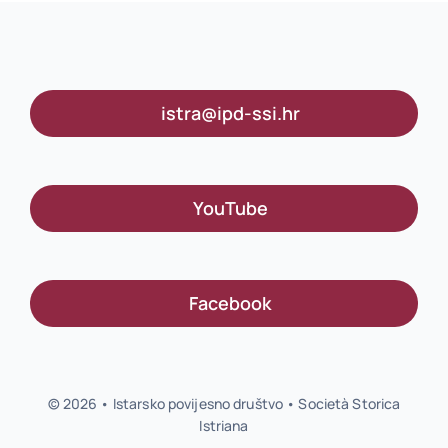
istra@ipd-ssi.hr
YouTube
Facebook
© 2026 • Istarsko povijesno društvo • Società Storica
Istriana