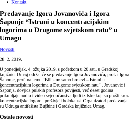
Kontakt
Predavanje Igora Jovanovića i Igora
Šaponje “Istrani u koncentracijskim
logorima u Drugome svjetskom ratu” u
Umagu
Novosti
28. 2. 2019.
U ponedjeljak, 4. ožujka 2019. s početkom u 20 sati, u Gradskoj
knjižnici Umag održat će se predavanje Igora Jovanovića, prof. i Igora
Šaponje, prof. na temu “Bili smo samo brojevi – Istrani u
koncentracijskim logorima u Drugome svjetskom ratu” . Jovanović i
Šaponja, dovjica pulskih profesora povijesti, već deset godina
prikupljaju audio i video svjedočanstva ljudi iz Istre koji su prošli kroz
koncentracijske logore i preživjeli holokaust. Organizatori predavanja
su Udruga antifašista Bujštine i Gradska knjižnica Umag.
Ostale novosti