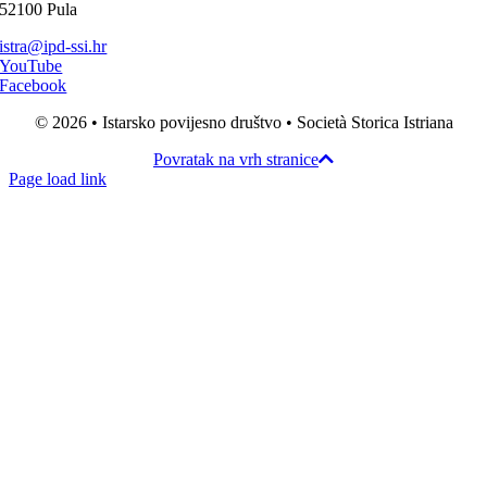
52100 Pula
istra@ipd-ssi.hr
YouTube
Facebook
© 2026 • Istarsko povijesno društvo • Società Storica Istriana
Povratak na vrh stranice
Page load link