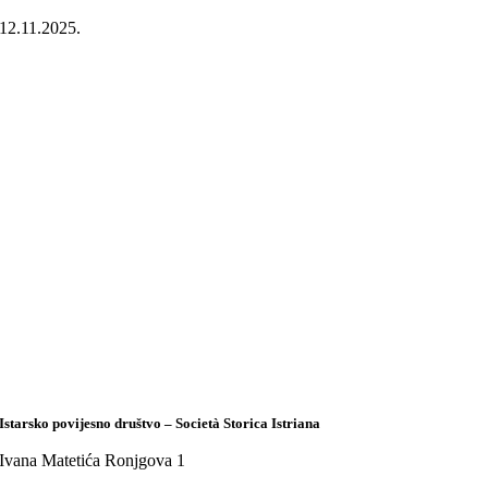
12.11.2025.
Istarsko povijesno društvo – Società Storica Istriana
Ivana Matetića Ronjgova 1