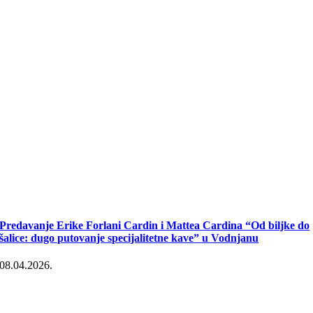
Predavanje Erike Forlani Cardin i Mattea Cardina “Od biljke do
šalice: dugo putovanje specijalitetne kave” u Vodnjanu
08.04.2026.