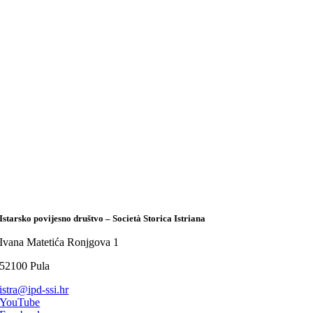
Istarsko povijesno društvo – Società Storica Istriana
Ivana Matetića Ronjgova 1
52100 Pula
istra@ipd-ssi.hr
YouTube