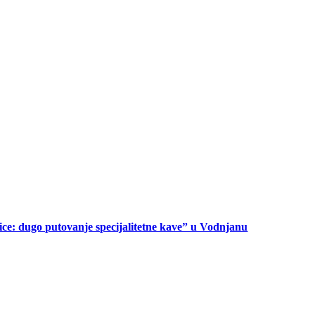
ice: dugo putovanje specijalitetne kave” u Vodnjanu