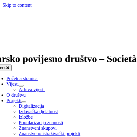
Skip to content
arsko povijesno društvo – Società
enu
Početna stranica
Vijesti
Arhiva vijesti
O društvu
Projekti
Digitalizacija
Izdavačka djelatnost
Izložbe
Popularizacija znanosti
Znanstveni skupovi
Znanstveno istraživački projekti