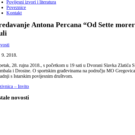
Povijesni izvori i literatura
Poveznice
Kontakt
redavanje Antona Percana “Od Sette morer
uli
vosti
. 9. 2018.
petak, 28. rujna 2018., s početkom u 19 sati u Dvorani Slavka Zlatića Sv
mbala i Drosine. O sportskim građevinama na području MO Gregovica”.
radnji s Istarskim povijesnim društvom.
zivnica – Invito
tale novosti