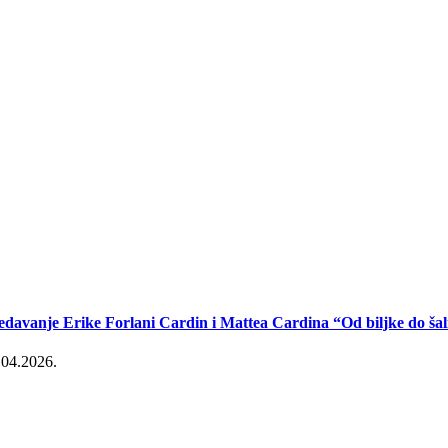
edavanje Erike Forlani Cardin i Mattea Cardina “Od biljke do šal
.04.2026.