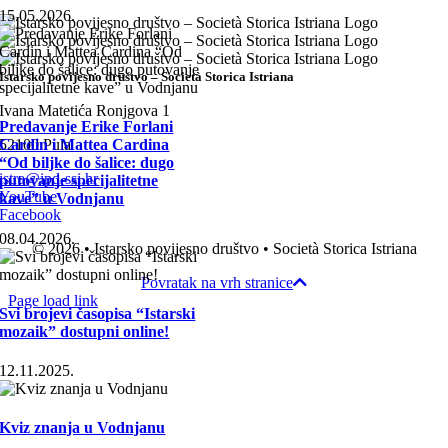
15.05.2026.
Istarsko povijesno društvo – Società Storica Istriana
Ivana Matetića Ronjgova 1
Predavanje Erike Forlani
52100 Pula
Cardin i Mattea Cardina
“Od biljke do šalice: dugo
istra@ipd-ssi.hr
putovanje specijalitetne
YouTube
kave” u Vodnjanu
Facebook
08.04.2026.
© 2026 • Istarsko povijesno društvo • Società Storica Istriana
Povratak na vrh stranice
Page load link
Svi brojevi časopisa “Istarski
mozaik” dostupni online!
12.11.2025.
Kviz znanja u Vodnjanu