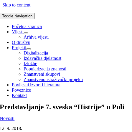
Skip to content
Toggle Navigation
Početna stranica
Vijesti
Arhiva vijesti
O društvu
Projekti
Digitalizacija
Izdavačka djelatnost
Izložbe
Popularizacija znanosti
Znanstveni skupovi
Znanstveno istraživački projekti
Povijesni izvori i literatura
Poveznice
Kontakt
Predstavljanje 7. sveska “Histrije” u Puli
Novosti
12. 9. 2018.