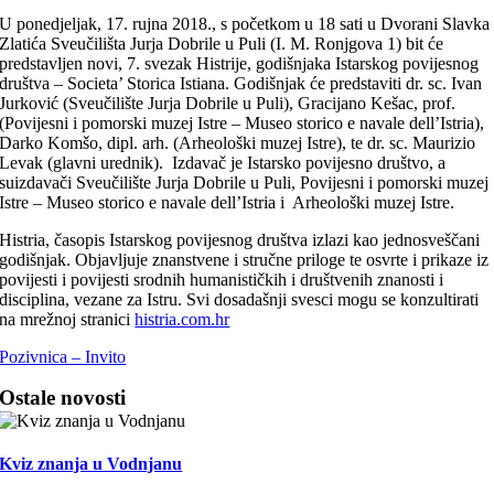
U ponedjeljak, 17. rujna 2018., s početkom u 18 sati u Dvorani Slavka
Zlatića Sveučilišta Jurja Dobrile u Puli (I. M. Ronjgova 1) bit će
predstavljen novi, 7. svezak Histrije, godišnjaka Istarskog povijesnog
društva – Societa’ Storica Istiana. Godišnjak će predstaviti dr. sc. Ivan
Jurković (Sveučilište Jurja Dobrile u Puli), Gracijano Kešac, prof.
(Povijesni i pomorski muzej Istre
– Museo storico e navale dell’Istria
),
Darko Komšo, dipl. arh. (Arheološki muzej Istre), te dr. sc. Maurizio
Levak (glavni urednik). Izdavač je Istarsko povijesno društvo, a
suizdavači Sveučilište Jurja Dobrile u Puli, Povijesni i pomorski muzej
Istre
– Museo storico e navale dell’Istria i Arheološki muzej Istre.
Histria, časopis Istarskog povijesnog društva izlazi kao jednosveščani
godišnjak. Objavljuje znanstvene i stručne priloge te osvrte i prikaze iz
povijesti i povijesti srodnih humanističkih i društvenih znanosti i
disciplina, vezane za Istru. Svi dosadašnji svesci mogu se konzultirati
na mrežnoj stranici
histria.com.hr
Pozivnica – Invito
Ostale novosti
Kviz znanja u Vodnjanu