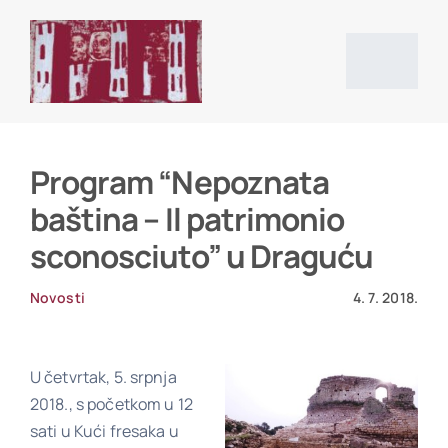
Skip
to
content
Togg
Navig
Početna stranica
Program “Nepoznata
baština – Il patrimonio
Vijesti
sconosciuto” u Draguću
O društvu
Novosti
4. 7. 2018.
Projekti
U četvrtak, 5. srpnja
2018., s početkom u 12
sati u Kući fresaka u
Povijesni izvori i literatura