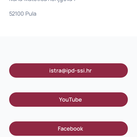
52100 Pula
istra@ipd-ssi.hr
YouTube
Facebook