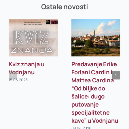
Ostale novosti
Kviz znanja u
Predavanje Erike
Vodnjanu
Forlani Cardin i
Mattea Cardina
15.05.2026.
“Od biljke do
šalice: dugo
putovanje
specijalitetne
kave” u Vodnjanu
08.04.2026.