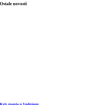
Ostale novosti
Kviz znanja u Vodnjanu