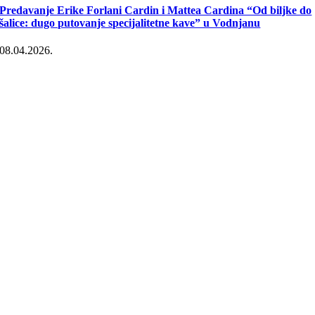
Predavanje Erike Forlani Cardin i Mattea Cardina “Od biljke do
šalice: dugo putovanje specijalitetne kave” u Vodnjanu
08.04.2026.