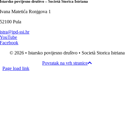
Istarsko povijesno društvo – Società Storica Istriana
Ivana Matetića Ronjgova 1
52100 Pula
istra@ipd-ssi.hr
YouTube
Facebook
© 2026 • Istarsko povijesno društvo • Società Storica Istriana
Povratak na vrh stranice
Page load link