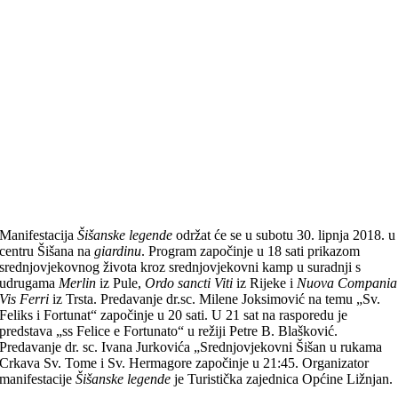
Manifestacija
Šišanske legende
održat će se u subotu 30. lipnja 2018. u
centru Šišana na
giardinu
. Program započinje u 18 sati prikazom
srednjovjekovnog života kroz srednjovjekovni kamp u suradnji s
udrugama
Merlin
iz Pule,
Ordo sancti Viti
iz Rijeke i
Nuova Compania
Vis Ferri
iz Trsta. Predavanje dr.sc. Milene Joksimović na temu „Sv.
Feliks i Fortunat“ započinje u 20 sati. U 21 sat na rasporedu je
predstava „ss Felice e Fortunato“ u režiji Petre B. Blašković.
Predavanje dr. sc. Ivana Jurkovića „Srednjovjekovni Šišan u rukama
Crkava Sv. Tome i Sv. Hermagore započinje u 21:45. Organizator
manifestacije
Šišanske legende
je Turistička zajednica Općine Ližnjan.