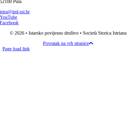
52100 Pula
istra@ipd-ssi.hr
YouTube
Facebook
© 2026 • Istarsko povijesno društvo • Società Storica Istriana
Povratak na vrh stranice
Page load link