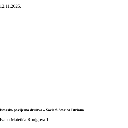
12.11.2025.
Istarsko povijesno društvo – Società Storica Istriana
Ivana Matetića Ronjgova 1