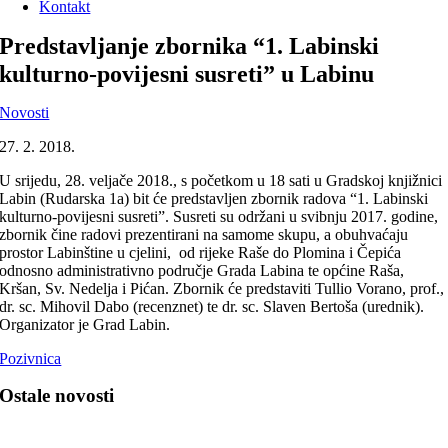
Kontakt
Predstavljanje zbornika “1. Labinski
kulturno-povijesni susreti” u Labinu
Novosti
27. 2. 2018.
U srijedu, 28. veljače 2018., s početkom u 18 sati u Gradskoj knjižnici
Labin (Rudarska 1a) bit će predstavljen zbornik radova “1. Labinski
kulturno-povijesni susreti”. Susreti su održani u svibnju 2017. godine,
zbornik čine radovi prezentirani na samome skupu, a obuhvaćaju
prostor Labinštine u cjelini, od rijeke Raše do Plomina i Čepića
odnosno administrativno područje Grada Labina te općine Raša,
Kršan, Sv. Nedelja i Pićan. Zbornik će predstaviti Tullio Vorano, prof.,
dr. sc. Mihovil Dabo (recenznet) te dr. sc. Slaven Bertoša (urednik).
Organizator je Grad Labin.
Pozivnica
Ostale novosti