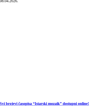
08.04.2026.
Svi brojevi časopisa “Istarski mozaik” dostupni online!