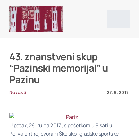
Skip
to
content
Togg
Navig
Početna stranica
43. znanstveni skup
“Pazinski memorijal” u
Vijesti
Pazinu
O društvu
Novosti
27. 9. 2017.
Projekti
U petak, 29. rujna 2017., s početkom u 9 sati u
Polivalentnoj dvorani Školsko–gradske sportske
Povijesni izvori i literatura