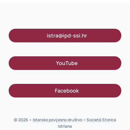
istra@ipd-ssi.hr
YouTube
Facebook
© 2026 • Istarsko povijesno društvo • Società Storica
Istriana