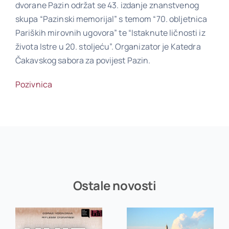
dvorane Pazin održat se 43. izdanje znanstvenog
skupa “Pazinski memorijal” s temom “70. obljetnica
Pariških mirovnih ugovora” te “Istaknute ličnosti iz
Poveznice
života Istre u 20. stoljeću”. Organizator je Katedra
Čakavskog sabora za povijest Pazin.
Kontakt
Pozivn
ica
Ostale novosti