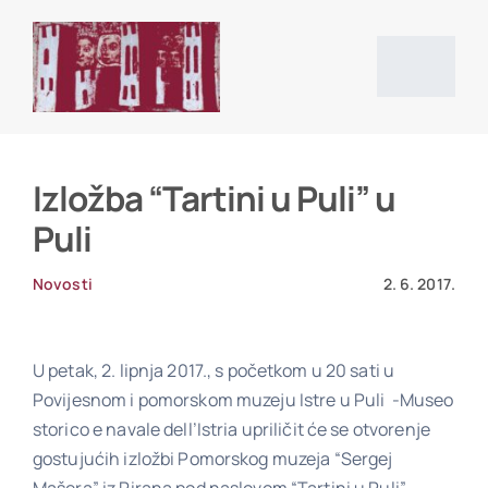
Skip
to
content
Togg
Navig
Početna stranica
Izložba “Tartini u Puli” u
Puli
Vijesti
Novosti
2. 6. 2017.
O društvu
U petak, 2. lipnja 2017., s početkom u 20 sati u
Povijesnom i pomorskom muzeju Istre u Puli -Museo
Projekti
storico e navale dell’Istria upriličit će se otvorenje
gostujućih izložbi Pomorskog muzeja “Sergej
Povijesni izvori i literatura
Mašera” iz Pirana pod naslovom “Tartini u Puli”,