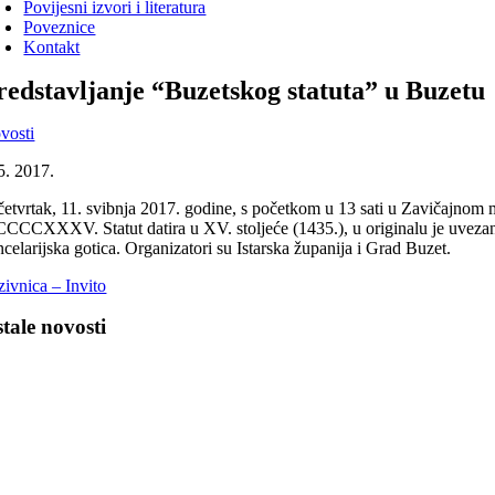
Povijesni izvori i literatura
Poveznice
Kontakt
redstavljanje “Buzetskog statuta” u Buzetu
vosti
5. 2017.
četvrtak, 11. svibnja 2017. godine, s početkom u 13 sati u Zavičajnom 
CCCXXXV. Statut datira u XV. stoljeće (1435.), u originalu je uvezan u
ncelarijska gotica. Organizatori su Istarska županija i Grad Buzet.
zivnica – Invito
tale novosti