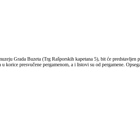
muzeju Grada Buzeta (Trg Rašporskih kapetana 5), bit će predstavljen p
 korice presvučene pergamenom, a i listovi su od pergamene. Opsega je 