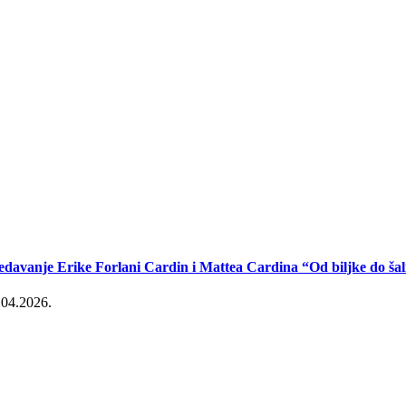
edavanje Erike Forlani Cardin i Mattea Cardina “Od biljke do šal
.04.2026.