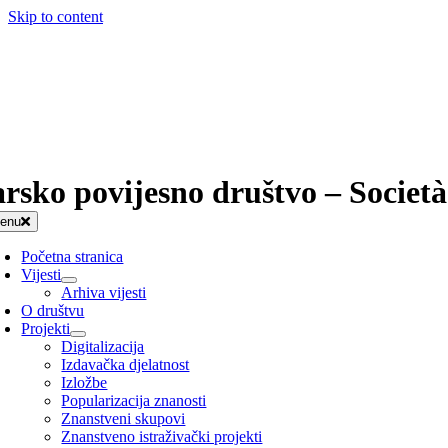
Skip to content
arsko povijesno društvo – Società
enu
Početna stranica
Vijesti
Arhiva vijesti
O društvu
Projekti
Digitalizacija
Izdavačka djelatnost
Izložbe
Popularizacija znanosti
Znanstveni skupovi
Znanstveno istraživački projekti