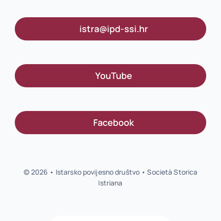
istra@ipd-ssi.hr
YouTube
Facebook
© 2026 • Istarsko povijesno društvo • Società Storica
Istriana