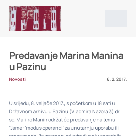
Skip
to
content
Togg
Navig
Početna stranica
Predavanje Marina Manina
u Pazinu
Vijesti
Novosti
6. 2. 2017.
O društvu
U srijedu, 8. veljače 2017., s početkom u 18 sati u
Državnom arhivu u Pazinu (Vladmira Nazora 3) dr.
Projekti
sc. Marino Manin održat će predavanje na temu
“Jame: ‘modus operandi’ za unutarnju uporabu ili
Povijesni izvori i literatura
propagandni ‘bumerang’ pri određivanju zapadnih