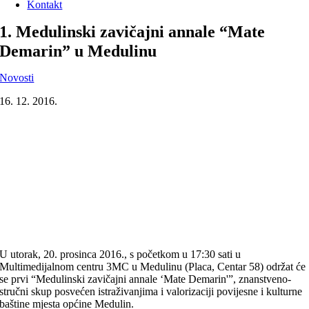
Kontakt
1. Medulinski zavičajni annale “Mate
Demarin” u Medulinu
Novosti
16. 12. 2016.
U utorak, 20. prosinca 2016., s početkom u 17:30 sati u
Multimedijalnom centru 3MC u Medulinu (Placa, Centar 58) održat će
se prvi “Medulinski zavičajni annale ‘Mate Demarin'”, znans
tveno-
stručni skup posvećen istraživanjima i valorizaciji povijesne i kulturne
baštine mjesta općine Medulin.