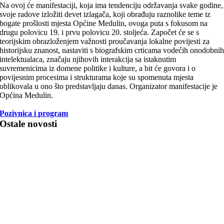
Na ovoj će m
anifestaciji, koja ima tendenciju održavanja svake godine,
svoje radove izložiti devet izlagača, koji obrađuju raznolike teme iz
bogate prošlosti mjesta Općine Medulin, ovoga puta s fokusom na
drugu polovicu 19. i prvu polovicu 20. stoljeća. Započet će se s
teorijskim obrazloženjem važnosti proučavanja lokalne povijesti za
historijsku znanost, nastaviti s biografskim crticama vodećih onodobni
intelektualaca, značaju njihovih interakcija sa istaknutim
suvremenicima iz domene politike i kulture, a bit će govora i o
povijesnim procesima i strukturama koje su spomenuta mjesta
oblikovala u ono što predstavljaju danas.
Organizator manifestacije je
Općina Medulin.
Pozivnica i program
Ostale novosti