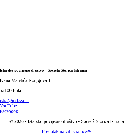
Istarsko povijesno društvo – Società Storica Istriana
Ivana Matetića Ronjgova 1
52100 Pula
istra@ipd-ssi.hr
YouTube
Facebook
© 2026 • Istarsko povijesno društvo • Società Storica Istriana
Povratak na vrh stranice