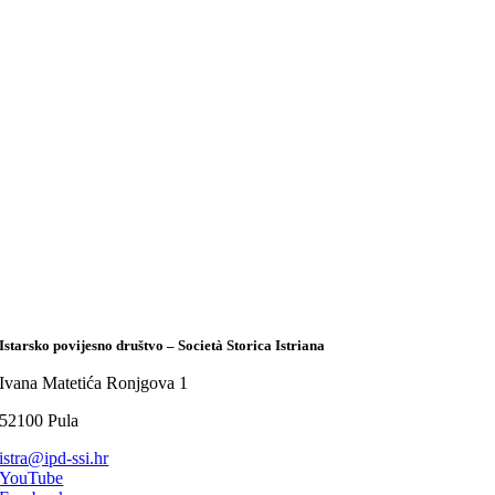
Istarsko povijesno društvo – Società Storica Istriana
Ivana Matetića Ronjgova 1
52100 Pula
istra@ipd-ssi.hr
YouTube