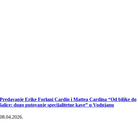
Predavanje Erike Forlani Cardin i Mattea Cardina “Od biljke do
šalice: dugo putovanje specijalitetne kave” u Vodnjanu
08.04.2026.