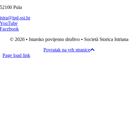
52100 Pula
istra@ipd-ssi.hr
YouTube
Facebook
© 2026 • Istarsko povijesno društvo • Società Storica Istriana
Povratak na vrh stranice
Page load link