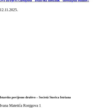
Svi brojevi časopisa “Istarski mozaik” dostupni online!
12.11.2025.
Istarsko povijesno društvo – Società Storica Istriana
Ivana Matetića Ronjgova 1