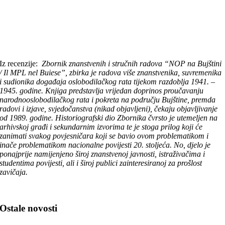
Iz recenzije:
Zbornik znanstvenih i stručnih radova “NOP na Bujštini
/ Il MPL nel Buiese”, zbirka je radova više znanstvenika, suvremenika
i sudionika događaja oslobodilačkog rata tijekom razdoblja 1941. –
1945. godine. Knjiga predstavlja vrijedan doprinos proučavanju
narodnooslobodilačkog rata i pokreta na području Bujštine, premda
radovi i izjave, svjedočanstva (nikad objavljeni), čekaju objavljivanje
od 1989. godine. Historiografski dio Zbornika čvrsto je utemeljen na
arhivskoj građi i sekundarnim izvorima te je stoga prilog koji će
zanimati svakog povjesničara koji se bavio ovom problematikom i
inače problematikom nacionalne povijesti 20. stoljeća. No, djelo je
ponajprije namijenjeno široj znanstvenoj javnosti, istraživačima i
studentima povijesti, ali i široj publici zainteresiranoj za prošlost
zavičaja.
Ostale novosti