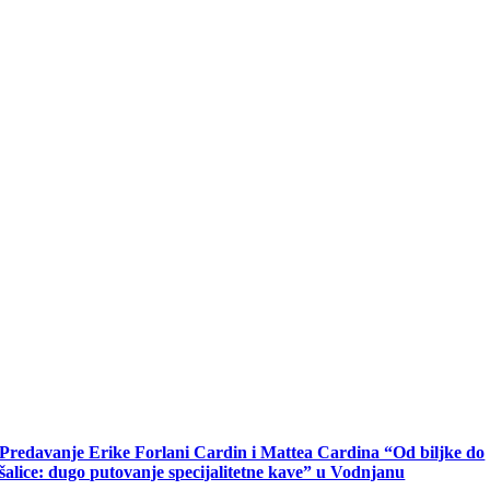
Predavanje Erike Forlani Cardin i Mattea Cardina “Od biljke do
šalice: dugo putovanje specijalitetne kave” u Vodnjanu